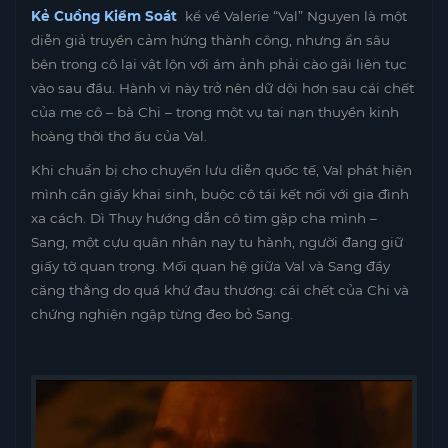
Kẻ Cuồng Kiểm Soát
kể về Valerie “Val” Nguyen là một
diễn giả truyền cảm hứng thành công, nhưng ẩn sâu
bên trong cô lại vật lộn với ám ảnh phải cào gãi liên tục
vào sau đầu. Hành vi này trở nên dữ dội hơn sau cái chết
của mẹ cô – bà Chi – trong một vụ tai nạn thuyền kinh
hoàng thời thơ ấu của Val.
Khi chuẩn bị cho chuyến lưu diễn quốc tế, Val phát hiện
mình cần giấy khai sinh, buộc cô tái kết nối với gia đình
xa cách. Dì Thuy hướng dẫn cô tìm gặp cha mình –
Sang, một cựu quân nhân nay tu hành, người đang giữ
giấy tờ quan trọng. Mối quan hệ giữa Val và Sang đầy
căng thẳng do quá khứ đau thương: cái chết của Chi và
chứng nghiện ngập từng đeo bỏ Sang.