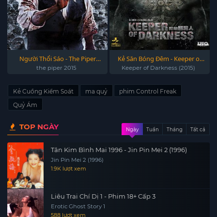
Người Thổi Sáo - The Piper
Kẻ Săn Bóng Đêm - Keeper of
(2015)
Darkness (2015)
the piper 2015
Keeper of Darkness (2015)
Kẻ Cuồng Kiểm Soát
ma quỷ
phim Control Freak
Quỷ Ám
TOP NGÀY
Ngày
Tuần
Tháng
Tất cả
Tân Kim Bình Mai 1996 - Jin Pin Mei 2 (1996)
Jin Pin Mei 2 (1996)
1.9K lượt xem
Liêu Trai Chí Dị 1 - Phim 18+ Cấp 3
Erotic Ghost Story 1
588 lượt xem