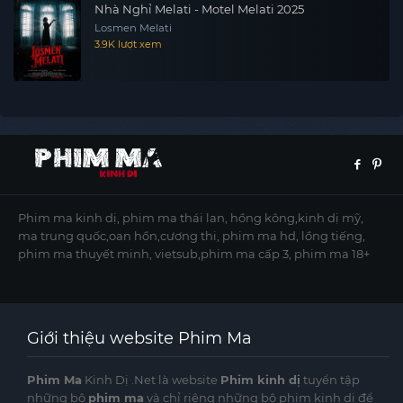
Nhà Nghỉ Melati - Motel Melati 2025
Losmen Melati
3.9K lượt xem
Phim ma kinh dị, phim ma thái lan, hồng kông,kinh dị mỹ,
ma trung quốc,oan hồn,cương thi, phim ma hd, lồng tiếng,
phim ma thuyết minh, vietsub,phim ma cấp 3, phim ma 18+
Giới thiệu website Phim Ma
Phim Ma
Kinh Dị .Net là website
Phim kinh dị
tuyển tập
những bộ
phim ma
và chỉ riêng những bộ phim kinh dị để