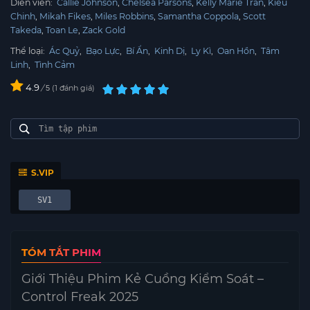
Diễn viên:
Callie Johnson
Chelsea Parsons
Kelly Marie Tran
Kieu
Chinh
Mikah Fikes
Miles Robbins
Samantha Coppola
Scott
Takeda
Toan Le
Zack Gold
Thể loại:
Ác Quỷ
,
Bạo Lực
,
Bí Ẩn
,
Kinh Dị
,
Ly Kì
,
Oan Hồn
,
Tâm
Linh
,
Tình Cảm
4.9
/
1
đánh giá
5
S.VIP
SV1
TÓM TẮT PHIM
Giới Thiệu Phim Kẻ Cuồng Kiểm Soát –
Control Freak 2025