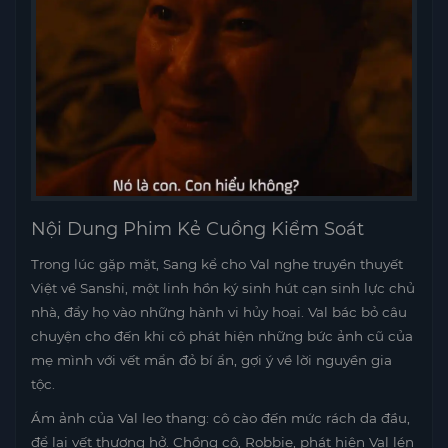
Nội Dung Phim Kẻ Cuồng Kiểm Soát
Trong lúc gặp mặt, Sang kể cho Val nghe truyền thuyết
Việt về Sanshi, một linh hồn ký sinh hút cạn sinh lực chủ
nhà, đẩy họ vào những hành vi hủy hoại. Val bác bỏ câu
chuyện cho đến khi cô phát hiện những bức ảnh cũ của
mẹ mình với vết mẩn đỏ bí ẩn, gợi ý về lời nguyền gia
tộc.
Ám ảnh của Val leo thang: cô cào đến mức rách da đầu,
để lại vết thương hở. Chồng cô, Robbie, phát hiện Val lén