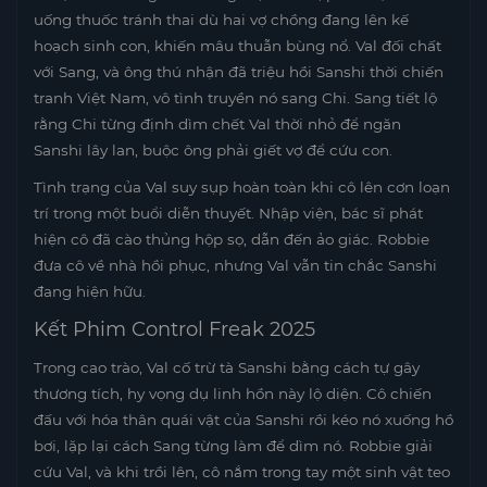
uống thuốc tránh thai dù hai vợ chồng đang lên kế
hoạch sinh con, khiến mâu thuẫn bùng nổ. Val đối chất
với Sang, và ông thú nhận đã triệu hồi Sanshi thời chiến
tranh Việt Nam, vô tình truyền nó sang Chi. Sang tiết lộ
rằng Chi từng định dìm chết Val thời nhỏ để ngăn
Sanshi lây lan, buộc ông phải giết vợ để cứu con.
Tình trạng của Val suy sụp hoàn toàn khi cô lên cơn loạn
trí trong một buổi diễn thuyết. Nhập viện, bác sĩ phát
hiện cô đã cào thủng hộp sọ, dẫn đến ảo giác. Robbie
đưa cô về nhà hồi phục, nhưng Val vẫn tin chắc Sanshi
đang hiện hữu.
Kết Phim Control Freak 2025
Trong cao trào, Val cố trừ tà Sanshi bằng cách tự gây
thương tích, hy vọng dụ linh hồn này lộ diện. Cô chiến
đấu với hóa thân quái vật của Sanshi rồi kéo nó xuống hồ
bơi, lặp lại cách Sang từng làm để dìm nó. Robbie giải
cứu Val, và khi trồi lên, cô nắm trong tay một sinh vật teo