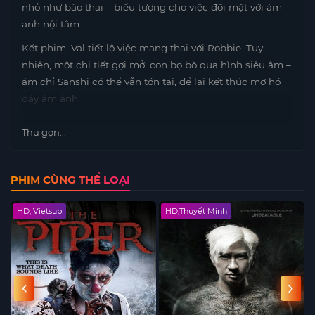
nhỏ như bào thai – biểu tượng cho việc đối mặt với ám
ảnh nội tâm.
Kết phim, Val tiết lộ việc mang thai với Robbie. Tuy
nhiên, một chi tiết gợi mở: con bọ bò qua hình siêu âm –
ám chỉ Sanshi có thể vẫn tồn tại, để lại kết thúc mơ hồ
đầy ám ảnh.
Thu gọn...
PHIM CÙNG THỂ LOẠI
HD, Vietsub
HD,Thuyết Minh