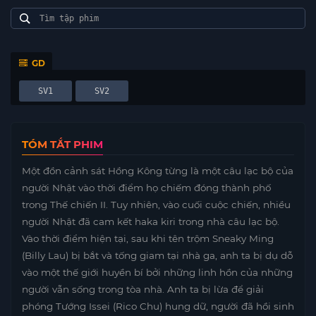
GD
SV1
SV2
TÓM TẮT PHIM
Một đồn cảnh sát Hồng Kông từng là một câu lạc bộ của
người Nhật vào thời điểm họ chiếm đóng thành phố
trong Thế chiến II. Tuy nhiên, vào cuối cuộc chiến, nhiều
người Nhật đã cam kết haka kiri trong nhà câu lạc bộ.
Vào thời điểm hiện tại, sau khi tên trộm Sneaky Ming
(Billy Lau) bị bắt và tống giam tại nhà ga, anh ta bị dụ dỗ
vào một thế giới huyền bí bởi những linh hồn của những
người vẫn sống trong tòa nhà. Anh ta bị lừa để giải
phóng Tướng Issei (Rico Chu) hung dữ, người đã hồi sinh