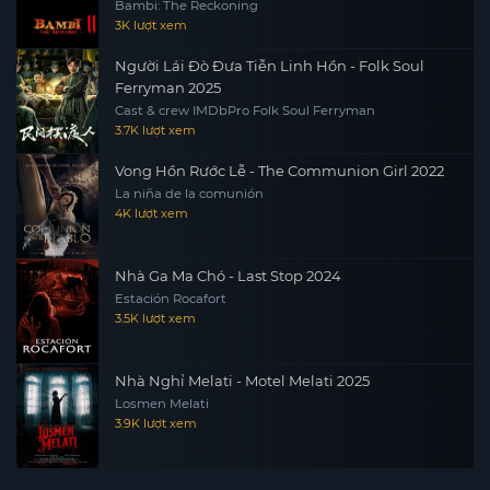
Bambi: The Reckoning
3K lượt xem
Người Lái Đò Đưa Tiễn Linh Hồn - Folk Soul
Ferryman 2025
Cast & crew IMDbPro Folk Soul Ferryman
3.7K lượt xem
Vong Hồn Rước Lễ - The Communion Girl 2022
La niña de la comunión
4K lượt xem
Nhà Ga Ma Chó - Last Stop 2024
Estación Rocafort
3.5K lượt xem
Nhà Nghỉ Melati - Motel Melati 2025
Losmen Melati
3.9K lượt xem