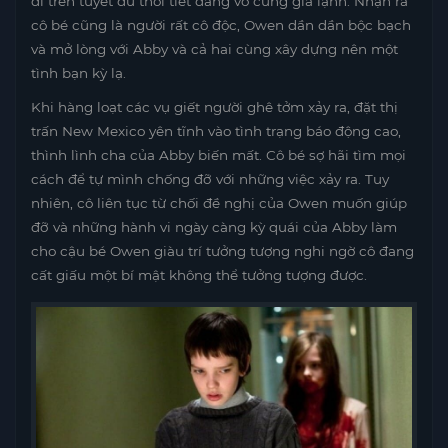
đi trên tuyết dù thời tiết đang vô cùng giá lạnh. Nhận ra
cô bé cũng là người rất cô độc, Owen dần dần bộc bạch
và mở lòng với Abby và cả hai cùng xây dựng nên một
tình bạn kỳ lạ.
Khi hàng loạt các vụ giết người ghê tởm xảy ra, đặt thị
trấn New Mexico yên tĩnh vào tình trạng báo động cao,
thình lình cha của Abby biến mất. Cô bé sợ hãi tìm mọi
cách để tự mình chống đỡ với những việc xảy ra. Tuy
nhiên, cô liên tục từ chối đề nghị của Owen muốn giúp
đỡ và những hành vi ngày càng kỳ quái của Abby làm
cho cậu bé Owen giàu trí tưởng tượng nghi ngờ cô đang
cất giấu một bí mật không thể tưởng tượng được.