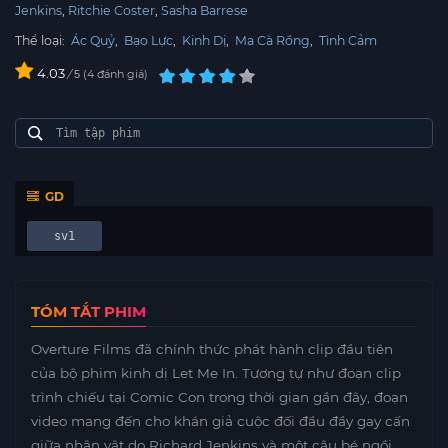
Jenkins
Ritchie Coster
Sasha Barrese
Thể loại:
Ác Quỷ
,
Bạo Lực
,
Kinh Dị
,
Ma Cà Rồng
,
Tình Cảm
4.03
/
4
đánh giá
5
GD
sv1
TÓM TẮT PHIM
Overture Films đã chính thức phát hành clip đầu tiên
của bộ phim kinh dị Let Me In. Tương tự như đoạn clip
trình chiếu tại Comic Con trong thời gian gần đây, đoạn
video mang đến cho khán giả cuộc đối đầu đầy gay cấn
giữa nhân vật do Richard Jenkins và một cậu bé ngồi