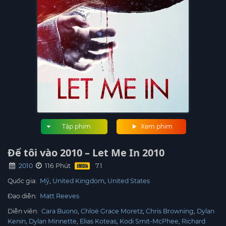
Tập phim
Xem phim
Để tôi vào 2010 – Let Me In 2010
2010
116 Phút
Quốc gia:
Mỹ
United Kingdom
United States
Đạo diễn:
Matt Reeves
Diễn viên:
Cara Buono
Chloë Grace Moretz
Chris Browning
Dylan
Kenin
Dylan Minnette
Elias Koteas
Kodi Smit-McPhee
Richard