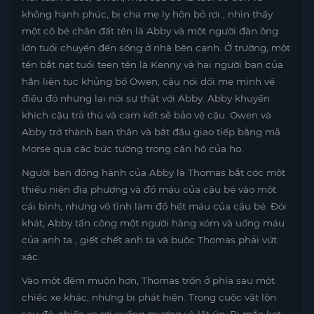
không hạnh phúc, bị cha mẹ ly hôn bỏ rơi , nhìn thấy
một cô bé chân đất tên là Abby và một người đàn ông
lớn tuổi chuyển đến sống ở nhà bên cạnh. Ở trường, một
tên bắt nạt tuổi teen tên là Kenny và hai người bạn của
hắn liên tục khủng bố Owen, cậu nói dối mẹ mình về
điều đó nhưng lại nói sự thật với Abby. Abby khuyến
khích cậu trả thù và cam kết sẽ bảo vệ cậu. Owen và
Abby trở thành bạn thân và bắt đầu giao tiếp bằng mã
Morse qua các bức tường trong căn hộ của họ.
Người bạn đồng hành của Abby là Thomas bắt cóc một
thiếu niên địa phương và đổ máu của cậu bé vào một
cái bình, nhưng vô tình làm đổ hết máu của cậu bé. Đói
khát, Abby tấn công một người hàng xóm và uống máu
của anh ta , giết chết anh ta và buộc Thomas phải vứt
xác.
Vào một đêm muộn hơn, Thomas trốn ở phía sau một
chiếc xe khác, nhưng bị phát hiện. Trong cuộc vật lộn