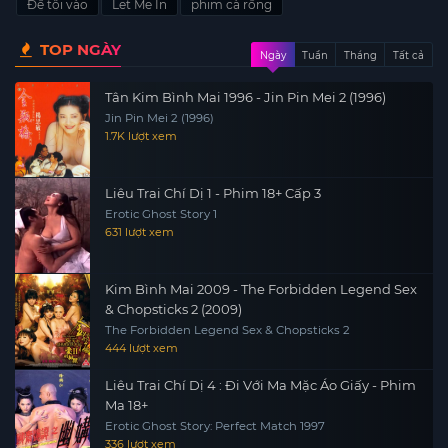
Để tôi vào
Let Me In
phim cà rồng
TOP NGÀY
Ngày
Tuần
Tháng
Tất cả
Tân Kim Bình Mai 1996 - Jin Pin Mei 2 (1996)
Jin Pin Mei 2 (1996)
1.7K lượt xem
Liêu Trai Chí Dị 1 - Phim 18+ Cấp 3
Erotic Ghost Story 1
631 lượt xem
Kim Bình Mai 2009 - The Forbidden Legend Sex
& Chopsticks 2 (2009)
The Forbidden Legend Sex & Chopsticks 2
444 lượt xem
Liêu Trai Chí Dị 4 : Đi Với Ma Mặc Áo Giấy - Phim
Ma 18+
Erotic Ghost Story: Perfect Match 1997
336 lượt xem