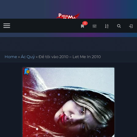
0
Menu
Home
»
Ác Quỷ
»
Để tôi vào 2010 – Let Me In 2010