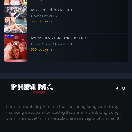
Ma Cáo - Phim Ma 18+
Ghost Fox 2002
326 lượt xem
Phim Cấp 3 Liêu Trai Chí Dị 2
Erotic Ghost Story II 1991
320 lượt xem
Phim ma kinh dị, phim ma thái lan, hồng kông,kinh dị mỹ,
ma trung quốc,oan hồn,cương thi, phim ma hd, lồng tiếng,
phim ma thuyết minh, vietsub,phim ma cấp 3, phim ma 18+