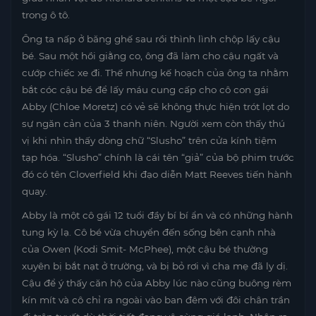
trong ô tô.
Ông ta nấp ở băng ghế sau rồi thình lình chộp lấy cậu
bé. Sau một hồi giằng co, ông đã làm cho cậu ngất và
cướp chiếc xe đi. Thế nhưng kế hoạch của ông ta nhằm
bắt cóc cậu bé để lấy máu cung cấp cho cô con gái
Abby (Chloe Moretz) có vẻ sẽ không thực hiện trót lọt do
sự ngăn cản của 3 thanh niên. Người xem còn thấy thú
vị khi nhìn thấy dòng chữ “Slusho” trên cửa kính tiệm
tạp hóa. “Slusho” chính là cái tên “giả” của bộ phim trước
đó có tên Cloverfield khi đạo diễn Matt Reeves tiến hành
quay.
Abby là một cô gái 12 tuổi đầy bí bí ẩn và có những hành
tung kỳ lạ. Cô bé vừa chuyển đến sống bên cạnh nhà
của Owen (Kodi Smit- McPhee), một cậu bé thường
xuyên bị bắt nạt ở trường, và bị bỏ rơi vì cha mẹ đã ly dị.
Cậu để ý thấy căn hộ của Abby lúc nào cũng buông rèm
kín mít và cô chỉ ra ngoài vào ban đêm với đôi chân trần