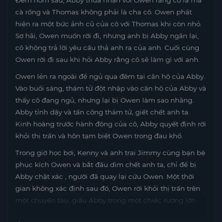
Đêm hôm sau, Abby thừa nhận với Owen rằng cô là ma
cà rồng và Thomas không phải là cha cô. Owen phát
hiện ra một bức ảnh cũ của cô với Thomas khi còn nhỏ.
Sợ hãi, Owen muốn rời đi, nhưng anh bị Abby ngăn lại,
cô không trả lời yêu cầu thả anh ra của anh. Cuối cùng
Owen rời đi sau khi hỏi Abby rằng cô sẽ làm gì với anh.
Owen lẻn ra ngoài để ngủ qua đêm tại căn hộ của Abby.
Vào buổi sáng, thám tử đột nhập vào căn hộ của Abby và
thấy cô đang ngủ, nhưng lại bị Owen làm sao nhãng.
Abby tỉnh dậy và tấn công thám tử, giết chết anh ta.
Kinh hoàng trước hành động của cô, Abby quyết định rời
khỏi thị trấn và hôn tạm biệt Owen trong đau khổ.
Trong giờ học bơi, Kenny và anh trai Jimmy cùng bạn bè
phục kích Owen và bắt đầu dìm chết anh ta, chỉ để bị
Abby chặt xác , người đã quay lại cứu Owen. Một thời
gian không xác định sau đó, Owen rời khỏi thị trấn trên
một chuyến tàu, giấu Abby trong một chiếc rương lớn.