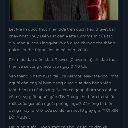
Let Me In được thực hiện dựa trên cuốn tiểu thuyết bán
chạy nhất Thụy Điển Lat den Ratte Komma In của tác
giả John Ajvide Lindqvist và đã được chuyển thể thành
phim Let the Right One In hồi năm 2008.
Phim do đạo diễn Matt Reeves (Cloverfield) chỉ đạo thực
hiện và sẽ công chiếu vào ngày 01/10 tới.
Vào tháng 3 năm 1983, tại Los Alamos, New Mexico , một
người đàn ông bị biến dạng được đưa đến bệnh viện.
Một thám tử cảnh sát giấu tên cố gắng thẩm vấn anh ta
về một vụ giết người gần đây. Trong khi thám tử trả lời
một cuộc gọi bên ngoài phòng, người đàn ông bị biến
dạng nhảy ra khỏi cửa sổ, để lại một tờ giấy ghi: “TÔI XIN
LỖI ABBY”.
Hai tuần trước, Owen, một cậu bé 12 tuổi cô đơn và