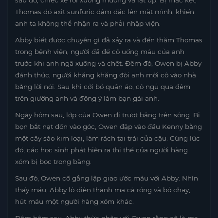
sau đó, chiếc xe rơi xuống mương và lật úp. Bị mắc kẹt,
Thomas đổ axit sunfuric đậm đặc lên mặt mình, khiến
anh ta không thể nhận ra và phải nhập viện.
Abby biết được chuyện gì đã xảy ra và đến thăm Thomas
trong bệnh viện, người đã để cô uống máu của anh
trước khi anh ngã xuống và chết. Đêm đó, Owen bị Abby
đánh thức, người khăng khăng đòi anh mời cô vào nhà
bằng lời nói. Sau khi cởi bỏ quần áo, cô ngủ qua đêm
trên giường anh và đồng ý làm bạn gái anh.
Ngày hôm sau, lớp của Owen đi trượt băng trên sông. Bị
bọn bắt nạt dồn vào góc, Owen đập vào đầu Kenny bằng
một cây sào kim loại, làm rách tai trái của cậu. Cùng lúc
đó, các học sinh phát hiện ra thi thể của người hàng
xóm bị bọc trong băng.
Sau đó, Owen cố gắng lập giao ước máu với Abby. Nhìn
thấy máu, Abby lộ diện thành ma cà rồng và bỏ chạy,
hút máu một người hàng xóm khác.