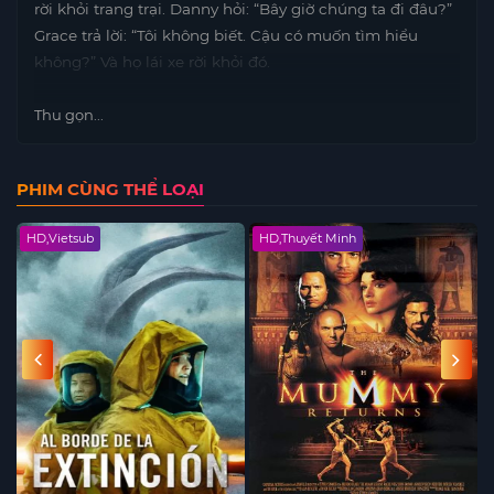
rời khỏi trang trại. Danny hỏi: “Bây giờ chúng ta đi đâu?”
Grace trả lời: “Tôi không biết. Cậu có muốn tìm hiểu
không?” Và họ lái xe rời khỏi đó.
Thu gọn...
PHIM CÙNG THỂ LOẠI
HD,Vietsub
HD,Thuyết Minh