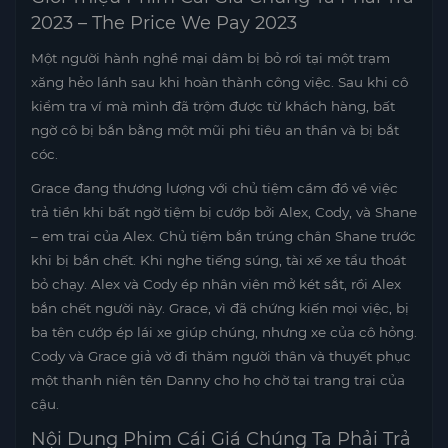
2023 – The Price We Pay 2023
Một người hành nghề mại dâm bị bỏ rơi tại một trạm
xăng hẻo lánh sau khi hoàn thành công việc. Sau khi cô
kiểm tra ví mà mình đã trộm được từ khách hàng, bất
ngờ cô bị bắn bằng một mũi phi tiêu an thần và bị bắt
cóc.
Grace đang thương lượng với chủ tiệm cầm đồ về việc
trả tiền khi bất ngờ tiệm bị cướp bởi Alex, Cody, và Shane
– em trai của Alex. Chủ tiệm bắn trúng chân Shane trước
khi bị bắn chết. Khi nghe tiếng súng, tài xế xe tẩu thoát
bỏ chạy. Alex và Cody ép nhân viên mở két sắt, rồi Alex
bắn chết người này. Grace, vì đã chứng kiến mọi việc, bị
ba tên cướp ép lái xe giúp chúng, nhưng xe của cô hỏng.
Cody và Grace giả vờ đi thăm người thân và thuyết phục
một thanh niên tên Danny cho họ chờ tại trang trại của
cậu.
Nội Dung Phim Cái Giá Chúng Ta Phải Trả