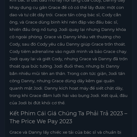
Khi bác sĩ bắt đầu mổ lấy nội tạng của Cody, Danny đẩy
khay dụng cụ gần Grace để cô có thể lấy được một con
dao và tự cắt dây trói. Grace tấn công bác sĩ, Cody cắn
ông, và Grace dùng bình khí nén đập vào đầu bác sĩ,
khiến đầu ông nổ tung. Jodi quay lại nhưng Danny khóa
cô ngoài phòng. Grace và Danny khâu vết thương cho
Cody, sau đó Cody yêu cầu Danny giúp Grace trốn thoát.
Cody tiêm adrenaline vào người mình và bảo Grace chạy.
Jodi quay lại và giết Cody, nhưng Grace và Danny đã trốn
thoát qua bức tường. Jodi đuổi theo, nhưng bị Danny
bắn nhiều mũi tên an thần. Trong cơn tức giận, Jodi tấn
công Danny, nhưng Grace dùng dây kẽm gai quấn
quanh mặt Jodi. Danny kích hoạt máy để siết chặt dây,
trong khi Grace đâm lưỡi hái vào bụng Jodi. Kết quả, đầu
của Jodi bị đứt khỏi cơ thể.
Kết Phim Cái Giá Chúng Ta Phải Trả 2023 –
The Price We Pay 2023
Grace và Danny lấy chiếc xe tải của bác sĩ và chuẩn bị