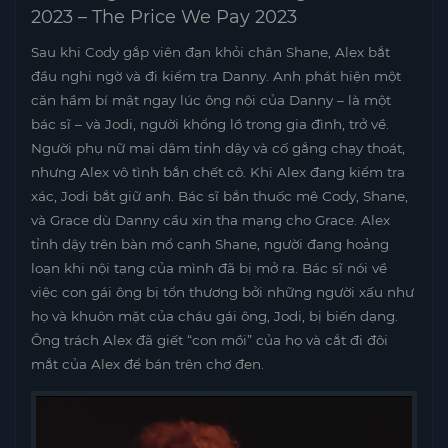
2023 – The Price We Pay 2023
Sau khi Cody gắp viên đạn khỏi chân Shane, Alex bắt
đầu nghi ngờ và đi kiểm tra Danny. Anh phát hiện một
căn hầm bí mật ngay lúc ông nội của Danny – là một
bác sĩ – và Jodi, người khổng lồ trong gia đình, trở về.
Người phụ nữ mại dâm tỉnh dậy và cố gắng chạy thoát,
nhưng Alex vô tình bắn chết cô. Khi Alex đang kiểm tra
xác, Jodi bắt giữ anh. Bác sĩ bắn thuốc mê Cody, Shane,
và Grace dù Danny cầu xin tha mạng cho Grace. Alex
tỉnh dậy trên bàn mổ cạnh Shane, người đang hoảng
loạn khi nội tạng của mình đã bị mở ra. Bác sĩ nói về
việc con gái ông bị tổn thương bởi những người xấu như
họ và khuôn mặt của cháu gái ông, Jodi, bị biến dạng.
Ông trách Alex đã giết “con mồi” của họ và cắt đi đôi
mắt của Alex để bán trên chợ đen.