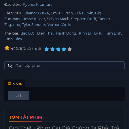
Đạo diễn:
Ryuhei Kitamura
Diễn viên:
Eleanor Burke
Emile Hirsch
Erika Ervin
Gigi
Zumbado
Jesse Kinser
Sabina Mach
Stephen Dorff
Tanner
Zagarino
Tyler Sanders
Vernon Wells
Thể loại:
Bạo Lực
,
Biến Thái
,
Hành Động
,
Kinh Dị
,
Ly Kì
,
Tâm Linh
,
Tình Cảm
4.15
/
2
đánh giá
5
S.VIP
SV1
TÓM TẮT PHIM
Giới Thiệu Phim Cái Giá Chúng Ta Phải Trả