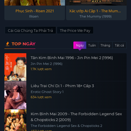
Phục Sinh - Risen 2021
Xác ướp Ai Cập 1 - The Mummy
1 (1999)
Risen
The Mummy (1999)
Cái Giá Chúng Ta Phải Trả
The Price We Pay
TOP NGÀY
Ngày
Tuần
Tháng
Tất cả
Tân Kim Bình Mai 1996 - Jin Pin Mei 2 (1996)
Jin Pin Mei 2 (1996)
1.7K lượt xem
Liêu Trai Chí Dị 1 - Phim 18+ Cấp 3
Erotic Ghost Story 1
634 lượt xem
Kim Bình Mai 2009 - The Forbidden Legend Sex
& Chopsticks 2 (2009)
The Forbidden Legend Sex & Chopsticks 2