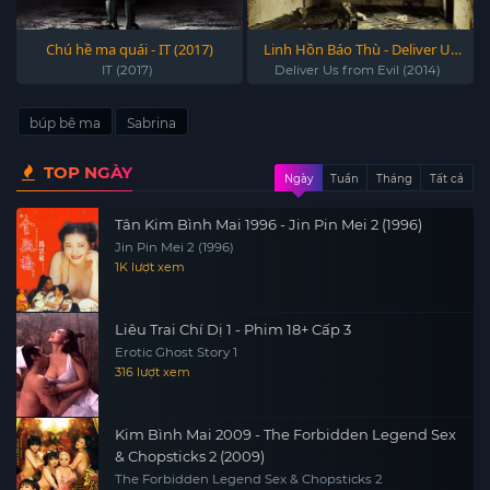
Chú hề ma quái - IT (2017)
Linh Hồn Báo Thù - Deliver Us
from Evil (2014)
IT (2017)
Deliver Us from Evil (2014)
búp bê ma
Sabrina
TOP NGÀY
Ngày
Tuần
Tháng
Tất cả
Tân Kim Bình Mai 1996 - Jin Pin Mei 2 (1996)
Jin Pin Mei 2 (1996)
1K lượt xem
Liêu Trai Chí Dị 1 - Phim 18+ Cấp 3
Erotic Ghost Story 1
316 lượt xem
Kim Bình Mai 2009 - The Forbidden Legend Sex
& Chopsticks 2 (2009)
The Forbidden Legend Sex & Chopsticks 2