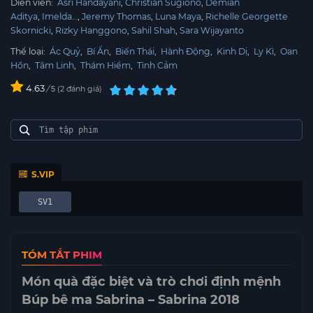
Diễn viên:
Asri Handayani
Christian Sugiono
Demian
Aditya
Imelda…
Jeremy Thomas
Luna Maya
Richelle Georgette
Skornicki
Rizky Hanggono
Sahil Shah
Sara Wijayanto
Thể loại:
Ác Quỷ
,
Bí Ẩn
,
Biến Thái
,
Hành Động
,
Kinh Dị
,
Ly Kì
,
Oan
Hồn
,
Tâm Linh
,
Thám Hiểm
,
Tình Cảm
4.63
/
2
đánh giá
5
S.VIP
SV1
TÓM TẮT PHIM
Món quà đặc biệt và trò chơi định mệnh
Búp bê ma Sabrina – Sabrina 2018