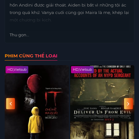
hồn Andini được giải thoát. Aiden bị bắt vì những tội ác
trong quá khứ. Vanya cuối cùng gọi Maira là mẹ, khép lại
một chương bi kịch.
Thu gọn...
PHIM CÙNG THỂ LOẠI
HD,Vietsub
HD,Vietsub