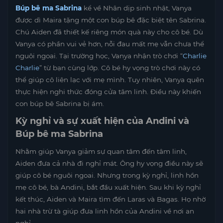
Búp bê ma Sabrina
kể về Nhân dịp sinh nhật, Vanya
được dì Maira tặng một con búp bê đặc biệt tên Sabrina.
Chú Aiden đã thiết kế riêng món quà này cho cô bé. Dù
Vanya có phần vui vẻ hơn, nỗi đau mất mẹ vẫn chưa thể
nguôi ngoai. Tại trường học, Vanya nhận trò chơi “
Charlie
Charlie
” từ bạn cùng lớp. Cô bé hy vọng trò chơi này có
thể giúp cô liên lạc với mẹ mình. Tuy nhiên, Vanya quên
thực hiện nghi thức đóng cửa tâm linh. Điều này khiến
con búp bê Sabrina bị ám.
Kỳ nghỉ và sự xuất hiện của Andini và
Búp bê ma Sabrina
Nhằm giúp Vanya giảm sự quan tâm đến tâm linh,
Aiden đưa cả nhà đi nghỉ mát. Ông hy vọng điều này sẽ
giúp cô bé nguôi ngoai. Nhưng trong kỳ nghỉ, linh hồn
mẹ cô bé, bà Andini, bắt đầu xuất hiện. Sau khi kỳ nghỉ
kết thúc, Aiden và Maira tìm đến Laras và Bagas. Họ nhờ
hai nhà trừ tà giúp đưa linh hồn của Andini về nơi an