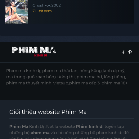
Ghost Fox 2002
71 lượt xem
Phim ma kinh dị, phim ma thái lan, hồng kông,kinh dị mỹ,
ma trung quốc,oan hồn,cương thi, phim ma hd, lồng tiếng,
phim ma thuyết minh, vietsub,phim ma cấp 3, phim ma 18+
Giới thiệu website Phim Ma
Phim Ma
Kinh Dị .Net là website
Phim kinh dị
tuyển tập
những bộ
phim ma
và chỉ riêng những bộ phim kinh dị để
các fan của dòng phim này có thể có những trải ngiệm tốt