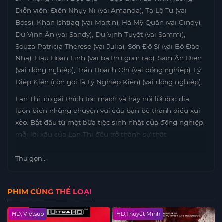
Diễn viên: Điền Nhụy Ni (vai Amanda), Tạ Lộ Tư (vai
Boss), Khan Ishtiaq (vai Martin), Hà Mỹ Quần (vai Cindy),
Dư Vịnh Ân (vai Sandy), Dư Vịnh Tuyết (vai Sammi),
Souza Patricia Therese (vai Julia), Sơn Đô Sĩ (vai Bồ Đào
Nha), Hầu Hoán Linh (vai bà thu gom rác), Sầm Ân Diên
(vai đồng nghiệp), Trần Hoành Chí (vai đồng nghiệp), Lý
Diệp Kiện (còn gọi là Lý Nghiệp Kiện) (vai đồng nghiệp).
Lan Thi, cô gái thích tọc mạch và hay nói lời độc địa,
luôn biến những chuyện vui của bạn bè thành điều xui
xẻo. Bắt đầu từ một bữa tiệc sinh nhật của đồng nghiệp,
mỗi lời xấu của Lan Thi đều trở thành sự thật.
Thu gọn...
PHIM CÙNG THỂ LOẠI
HD, Vietsub
HD,Thuyết Minh