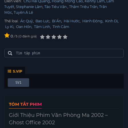
Diễn viên:
Chu Hải Quang
Hoàng Mộng Cao
Kenny Lâm
Lâm
Tuyết
Stephanie Lâm
Tào Tiểu Văn.
Thẩm Triệu Trân
Trần
Mộc
Tuyên Á Lệ
Thể loại:
Ác Quỷ
,
Bạo Lực
,
Bí Ẩn
,
Hài Hước
,
Hành Động
,
Kinh Dị
,
Ly Kì
,
Oan Hồn
,
Tâm Linh
,
Tình Cảm
0
/
0
đánh giá
5
S.VIP
SV1
TÓM TẮT PHIM
Giới Thiệu Phim Văn Phòng Ma 2002 –
Ghost Office 2002