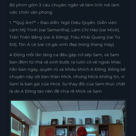
Bộ phim gồm 3 câu chuyện ngắn về tâm linh nơi làm
việc chốn văn phòng
1. **Quỷ Ám** – Đạo diễn: Ngô Diệu Quyền. Diễn viên:
Lâm Mỹ Trinh (vai Samantha), Lâm Chí Hào (vai Mick),
Trần Triển Bằng (vai A Đông), Trâu Khải Quang (vai Tư
Đồ), Tôn Á Lệ (vai cô gái xinh đẹp trong thang máy).
A Đông mỗi lần tăng ca đều gặp nữ sếp Sam, và Sam
ban đêm từ nhà vệ sinh bước ra luôn có vẻ ngoài khác
hẳn ban ngày, quyến rũ và khiêu khích A Đông. Đông kể
chuyện này với bạn thân Mick, nhưng Mick không tin, vì
Sam là bạn gái của Mick. Sự thay đổi của Sam thực chất
là do A Đông tạo nên để chia rẽ Mick và Sam.