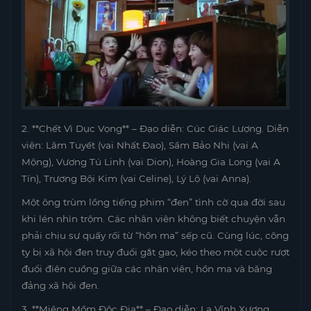
2. **Chết Vì Dục Vọng** – Đạo diễn: Cúc Giác Lượng. Diễn
viên: Lâm Tuyết (vai Nhất Đao), Sầm Bảo Nhi (vai A
Mộng), Vương Tú Linh (vai Dion), Hoàng Gia Long (vai A
Tín), Trương Bội Kim (vai Celine), Lý Lộ (vai Anna).
Một ông trùm lồng tiếng phim “đen” tình cờ qua đời sau
khi lén nhìn trộm. Các nhân viên không biết chuyện vẫn
phải chịu sự quấy rối từ “hồn ma” sếp cũ. Cùng lúc, công
ty bị xã hội đen truy đuổi gắt gao, kéo theo một cuộc rượt
đuổi điên cuồng giữa các nhân viên, hồn ma và băng
đảng xã hội đen.
3. **Miệng Mồm Độc Địa** – Đạo diễn: La Vĩnh Xương.