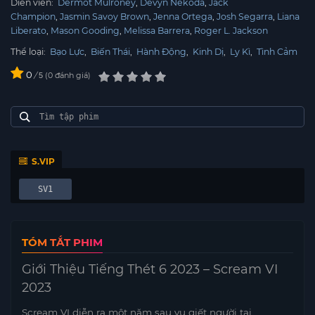
Diễn viên:
Dermot Mulroney
Devyn Nekoda
Jack
Champion
Jasmin Savoy Brown
Jenna Ortega
Josh Segarra
Liana
Liberato
Mason Gooding
Melissa Barrera
Roger L. Jackson
Thể loại:
Bạo Lực
,
Biến Thái
,
Hành Động
,
Kinh Dị
,
Ly Kì
,
Tình Cảm
0
/
0
đánh giá
5
S.VIP
SV1
TÓM TẮT PHIM
Giới Thiệu Tiếng Thét 6 2023 – Scream VI
2023
Scream VI diễn ra một năm sau vụ giết người tại