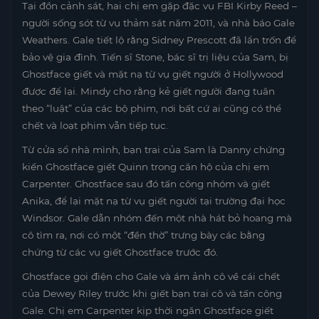
Tại đồn cảnh sát, hai chị em gặp đặc vụ FBI Kirby Reed –
người sống sót từ vụ thảm sát năm 2011, và nhà báo Gale
Weathers. Gale tiết lộ rằng Sidney Prescott đã lẩn trốn để
bảo vệ gia đình. Tiến sĩ Stone, bác sĩ trị liệu của Sam, bị
Ghostface giết và mặt nạ từ vụ giết người ở Hollywood
được để lại. Mindy cho rằng kẻ giết người đang tuân
theo “luật” của các bộ phim, nơi bất cứ ai cũng có thể
chết và loạt phim vẫn tiếp tục.
Từ cửa sổ nhà mình, bạn trai của Sam là Danny chứng
kiến Ghostface giết Quinn trong căn hộ của chị em
Carpenter. Ghostface sau đó tấn công nhóm và giết
Anika, để lại mặt nạ từ vụ giết người tại trường đại học
Windsor. Gale dẫn nhóm đến một nhà hát bỏ hoang mà
cô tìm ra, nơi có một “đền thờ” trưng bày các bằng
chứng từ các vụ giết Ghostface trước đó.
Ghostface gọi điện cho Gale và ám ảnh cô về cái chết
của Dewey Riley trước khi giết bạn trai cô và tấn công
Gale. Chị em Carpenter kịp thời ngăn Ghostface giết