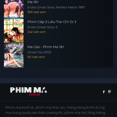
Ma 18+
Erotic Ghost Story: Perfect Match 1997
369 lượt xem
Phim Cấp 3 Liêu Trai Chí Dị 3
Erotic Ghost Story 3
242 lượt xem
Ma Cáo - Phim Ma 18+
Ghost Fox 2002
161 lượt xem
Phim ma kinh dị, phim ma thái lan, hồng kông,kinh dị mỹ,
ma trung quốc,oan hồn,cương thi, phim ma hd, lồng tiếng,