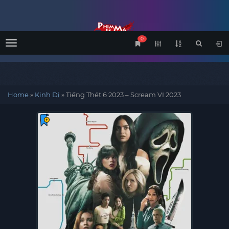
0
Menu
Home
»
Kinh Dị
»
Tiếng Thét 6 2023 – Scream VI 2023