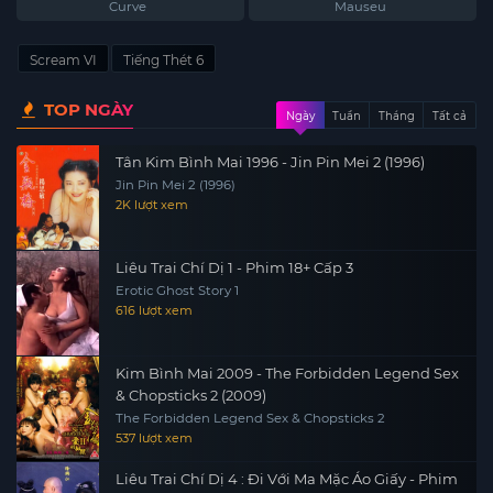
2015
Mouse 2021
Curve
Mauseu
Scream VI
Tiếng Thét 6
TOP NGÀY
Ngày
Tuần
Tháng
Tất cả
Tân Kim Bình Mai 1996 - Jin Pin Mei 2 (1996)
Jin Pin Mei 2 (1996)
2K lượt xem
Liêu Trai Chí Dị 1 - Phim 18+ Cấp 3
Erotic Ghost Story 1
616 lượt xem
Kim Bình Mai 2009 - The Forbidden Legend Sex
& Chopsticks 2 (2009)
The Forbidden Legend Sex & Chopsticks 2
537 lượt xem
Liêu Trai Chí Dị 4 : Đi Với Ma Mặc Áo Giấy - Phim