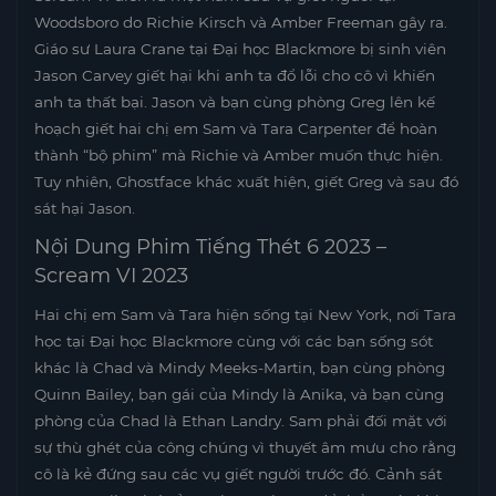
Woodsboro do Richie Kirsch và Amber Freeman gây ra.
Giáo sư Laura Crane tại Đại học Blackmore bị sinh viên
Jason Carvey giết hại khi anh ta đổ lỗi cho cô vì khiến
anh ta thất bại. Jason và bạn cùng phòng Greg lên kế
hoạch giết hai chị em Sam và Tara Carpenter để hoàn
thành “bộ phim” mà Richie và Amber muốn thực hiện.
Tuy nhiên, Ghostface khác xuất hiện, giết Greg và sau đó
sát hại Jason.
Nội Dung Phim Tiếng Thét 6 2023 –
Scream VI 2023
Hai chị em Sam và Tara hiện sống tại New York, nơi Tara
học tại Đại học Blackmore cùng với các bạn sống sót
khác là Chad và Mindy Meeks-Martin, bạn cùng phòng
Quinn Bailey, bạn gái của Mindy là Anika, và bạn cùng
phòng của Chad là Ethan Landry. Sam phải đối mặt với
sự thù ghét của công chúng vì thuyết âm mưu cho rằng
cô là kẻ đứng sau các vụ giết người trước đó. Cảnh sát