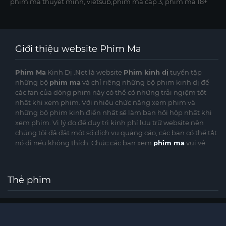
phim ma thuyết minh, vietsub,phim ma cấp 3, phim ma 18+
Giới thiệu website Phim Ma
Phim Ma
Kinh Dị .Net là website
Phim kinh dị
tuyển tập
những bộ
phim ma
và chỉ riêng những bộ phim kinh dị để
các fan của dòng phim này có thể có những trải ngiệm tốt
nhất khi xem phim. Với nhiều chức năng xem phim và
những bộ phim kinh điển nhất sẽ làm bạn hồi hộp nhất khi
xem phim. Vì lý do để duy trì kinh phí lưu trữ website nên
chúng tôi đã đặt một số dịch vụ quảng cáo, các bạn có thể tắt
nó đi nếu không thích. Chúc các bạn xem
phim ma
vui vẻ
Thẻ phim
©
phimmakinhdi.cc
Website phimmakinhdi.cc được sưu tầm từ nhiều nguồn