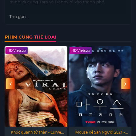
mình và cùng Tara và Danny đi vào thành phố.
Thu gọn...
PHIM CÙNG THỂ LOẠI
HD,Vietsub
HD,Vietsub
Khúc quanh tử thần - Curve
Mouse Kẻ Săn Người 2021 -