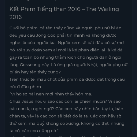
Kết Phim Tiếng than 2016 – The Wailing
2016
Cuối bộ phim, cả tên thầy cũng và người phụ nữ bí ẩn
đều yêu cầu Jong Goo phải tin mình và không được
nghe lời của người kia. Người xem sẽ bắt đầu có sự mơ
hồ, rồi suy đoán xem ai mới là kẻ phản diện, ai là kẻ đã
gây ra toàn bộ những thảm kịch cho người dân ở ngôi
làng Gokseong này. Là ông già người Nhật, người phụ nữ
bí ẩn hay tên thầy cúng?
Trên thực tế, mấu chốt của phim đã được đặt trong câu
nói ở đầu phim
“Vì họ sợ hãi nên mới nhìn thấy hồn ma.
Chúa Jesus nói, vì sao các con lại phiền muộn? Vì sao
các con lại nghi ngờ? Các con hãy nhìn bàn tay ta, bàn
chân ta, vậy là các con sẽ biết đó là ta. Các con hãy sờ
thử xem, ma quỷ không có xương, không có thịt, nhưng
ta có, các con cũng có.”