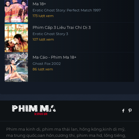
Ma 18+
Erotic Ghost Story: Perfect Match 1997
173 lượt xem
Phim Cấp 3 Liêu Trai Chí Dị 3
Erotic Ghost Story 3
107 lượt xem
Ma Cáo - Phim Ma 18+
Ghost Fox 2002
86 lượt xem
Phim ma kinh dị, phim ma thái lan, hồng kông,kinh dị mỹ,
ma trung quốc,oan hồn,cương thi, phim ma hd, lồng tiếng,