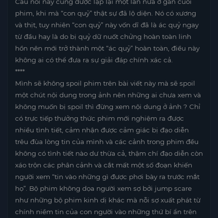
Câu nói này cũng được lặp lại một lần nữa ở gần cuối
phim, khi mà “con quỷ” thật sự đã lộ diện. Nó có xương
và thịt, tuy nhiên “con quỷ” này vốn dĩ đã là ác quỷ ngay
từ đầu hay là do bị quỷ dữ nuốt chửng hoàn toàn linh
hồn nên mới trở thành một “ác quỷ” hoàn toàn, điều này
không ai có thể đưa ra sự giải đáp chính xác cả.
****
Mình sẽ không spoil phim trên bài viết này mà sẽ spoil
một chút nội dung trong ảnh nên những ai chưa xem và
không muốn bị spoil thì đừng xem nội dung ở ảnh ? Chỉ
có trực tiếp thưởng thức phim mới nghiệm ra được
nhiều tình tiết, cảm nhận được cảm giác bị đạo diễn
trêu đùa lòng tin của mình và các cảnh trong phim đều
không có tình tiết nào dư thừa cả, thậm chí đạo diễn còn
xáo trộn các phân cảnh và cắt mất một số đoạn khiến
người xem “tin vào những gì được phơi bày ra trước mắt
họ”. Bộ phim không dọa người xem sợ bởi jump scare
như những bộ phim kinh dị khác mà nỗi sợ xuất phát từ
chính niềm tin của con người vào những thứ bí ẩn trên