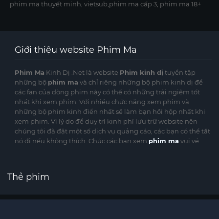
phim ma thuyết minh, vietsub,phim ma cấp 3, phim ma 18+
Giới thiệu website Phim Ma
Phim Ma
Kinh Dị .Net là website
Phim kinh dị
tuyển tập
những bộ
phim ma
và chỉ riêng những bộ phim kinh dị để
các fan của dòng phim này có thể có những trải ngiệm tốt
nhất khi xem phim. Với nhiều chức năng xem phim và
những bộ phim kinh điển nhất sẽ làm bạn hồi hộp nhất khi
xem phim. Vì lý do để duy trì kinh phí lưu trữ website nên
chúng tôi đã đặt một số dịch vụ quảng cáo, các bạn có thể tắt
nó đi nếu không thích. Chúc các bạn xem
phim ma
vui vẻ
Thẻ phim
©
phimmakinhdi.cc
Website phimmakinhdi.cc được sưu tầm từ nhiều nguồn