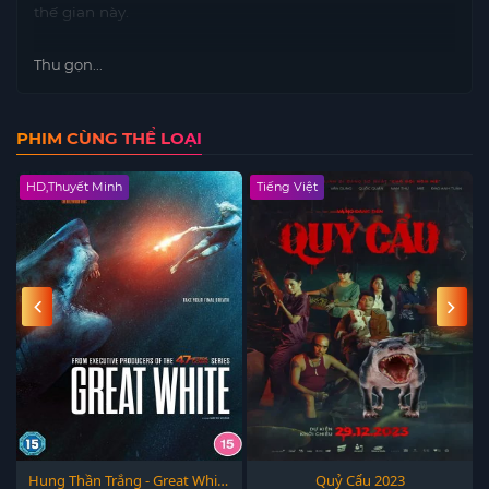
thế gian này.
Thu gọn...
PHIM CÙNG THỂ LOẠI
HD,Thuyết Minh
Tiếng Việt
Hung Thần Trắng - Great White
Quỷ Cẩu 2023