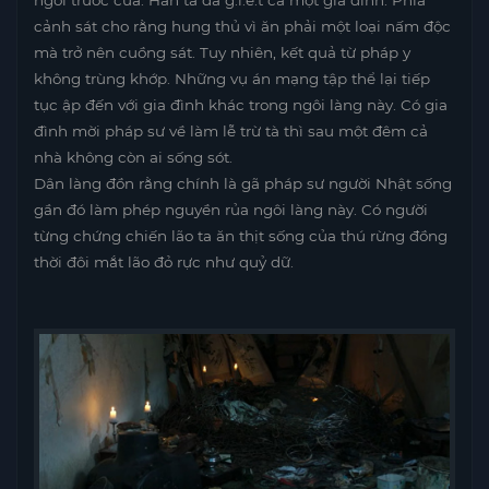
ngồi trước cửa. Hắn ta đã g.i.ế.t cả một gia đình. Phía
cảnh sát cho rằng hung thủ vì ăn phải một loại nấm độc
mà trở nên cuồng sát. Tuy nhiên, kết quả từ pháp y
không trùng khớp. Những vụ án mạng tập thể lại tiếp
tục ập đến với gia đình khác trong ngôi làng này. Có gia
đình mời pháp sư về làm lễ trừ tà thì sau một đêm cả
nhà không còn ai sống sót.
Dân làng đồn rằng chính là gã pháp sư người Nhật sống
gần đó làm phép nguyền rủa ngôi làng này. Có người
từng chứng chiến lão ta ăn thịt sống của thú rừng đồng
thời đôi mắt lão đỏ rực như quỷ dữ.