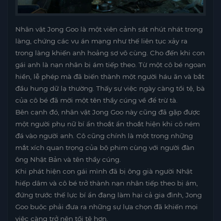
Nhân vật Jong Goo là một viên cảnh sát nhút nhát trong
làng, chứng các vụ án mạng như thế liên tục xảy ra
trong làng khiến anh hoảng sợ vô cùng. Cho đến khi con
gái anh là nạn nhân bị ám tiếp theo. Từ một cô bé ngoan
hiền, lễ phép mà đã biến thành một người háu ăn và bắt
đầu hung dữ lạ thường. Thấy sự việc ngày càng tồi tệ, bà
của cô bé đã mời một tên thầy cúng về để trừ tà.
Bên cạnh đó, nhân vật Jong Goo này cũng đã gặp được
một người phụ nữ bí ẩn thoắt ẩn thoắt hiện khi cô ném
đá vào người anh. Cô cũng chính là một trong những
mắt xích quan trọng của bộ phim cùng với người đàn
ông Nhật Bản và tên thầy cúng.
Khi phát hiện con gái mình đã bị ông già người Nhật
hiếp dâm và cô bé trở thành nạn nhân tiếp theo bị ám,
đứng trước thế lực bí ẩn đang làm hại cả gia đình, Jong
Goo buộc phải đưa ra những sự lựa chọn đã khiến mọi
việc càng trở nên tồi tệ hơn.