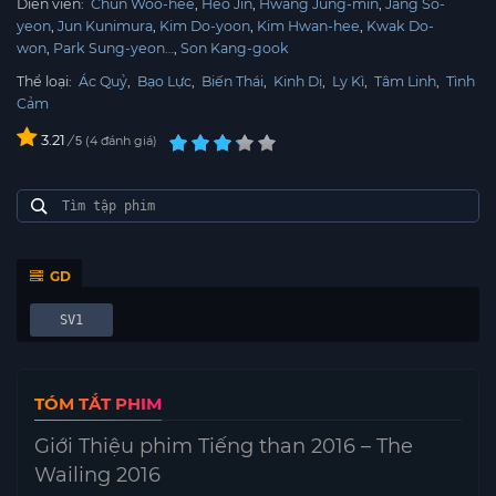
Diễn viên:
Chun Woo-hee
Heo Jin
Hwang Jung-min
Jang So-
yeon
Jun Kunimura
Kim Do-yoon
Kim Hwan-hee
Kwak Do-
won
Park Sung-yeon…
Son Kang-gook
Thể loại:
Ác Quỷ
,
Bạo Lực
,
Biến Thái
,
Kinh Dị
,
Ly Kì
,
Tâm Linh
,
Tình
Cảm
3.21
/
4
đánh giá
5
GD
SV1
TÓM TẮT PHIM
Giới Thiệu phim Tiếng than 2016 – The
Wailing 2016