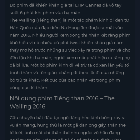
Bộ phim đã khiến khán giả tại LHP Cannes đã vỗ tay
suốt 6 phút khi phim vừa hạ màn.
The Wailing (Tiếng than) là một tác phẩm kinh dị đến từ
Hàn Quốc của đạo diễn Na Hong Jin được ra mắt vào
năm 2016. Nhiều người xem xong thì nhận xét rằng phim
khó hiểu vì có nhiều cú plot twist khiến khán giả cảm
thấy mơ hồ trước những sự việc xảy ra trong phim và cho
đến tận khi hạ màn, người xem mới phát hiện ra rằng họ
đã bị lừa. Một bộ phim kinh dị về trừ tà có xen lẫn yếu tố
trinh thám và tôn giáo, chẳng đi theo lối đi của những
bộ trừ tà khác. Kết cục của các nhân vật trong phim
cũng cực kì thảm.
Nội dung phim Tiếng than 2016 – The
Wailing 2016
Câu chuyện bắt đầu tại ngôi làng hẻo lánh bỗng xảy ra
vụ án mạng, hung thủ là một gã đàn ông gầy, thân thể
lở loét, ánh mắt chỉ thẫn thờ như người vô hồn đang