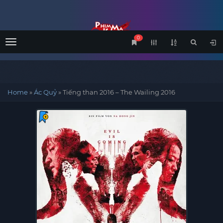
0
Menu
Home
»
Ác Quỷ
»
Tiếng than 2016 – The Wailing 2016