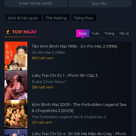
(2021)
Great White (2021)
Quỷ Cẩu
kinh dị hàn quốc
The Wailing
Tiếng than
TOP NGÀY
Ngày
Tuần
Tháng
Tất cả
Tân Kim Bình Mai 1996 - Jin Pin Mei 2 (1996)
Jin Pin Mei 2 (1996)
893 lượt xem
Liêu Trai Chí Dị 1 - Phim 18+ Cấp 3
Erotic Ghost Story 1
296 lượt xem
Kim Bình Mai 2009 - The Forbidden Legend Sex
& Chopsticks 2 (2009)
The Forbidden Legend Sex & Chopsticks 2
212 lượt xem
Liêu Trai Chí Dị 4 : Đi Với Ma Mặc Áo Giấy - Phim