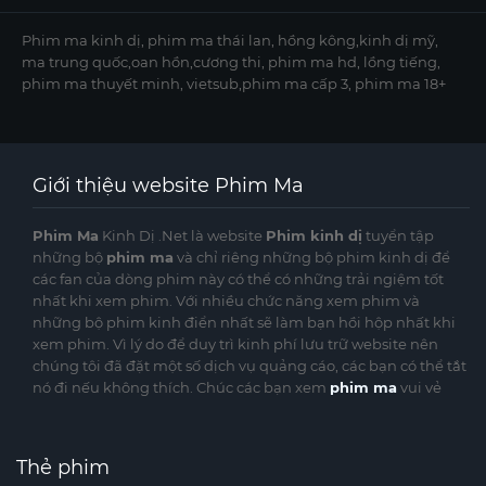
Phim ma kinh dị, phim ma thái lan, hồng kông,kinh dị mỹ,
ma trung quốc,oan hồn,cương thi, phim ma hd, lồng tiếng,
phim ma thuyết minh, vietsub,phim ma cấp 3, phim ma 18+
Giới thiệu website Phim Ma
Phim Ma
Kinh Dị .Net là website
Phim kinh dị
tuyển tập
những bộ
phim ma
và chỉ riêng những bộ phim kinh dị để
các fan của dòng phim này có thể có những trải ngiệm tốt
nhất khi xem phim. Với nhiều chức năng xem phim và
những bộ phim kinh điển nhất sẽ làm bạn hồi hộp nhất khi
xem phim. Vì lý do để duy trì kinh phí lưu trữ website nên
chúng tôi đã đặt một số dịch vụ quảng cáo, các bạn có thể tắt
nó đi nếu không thích. Chúc các bạn xem
phim ma
vui vẻ
Thẻ phim