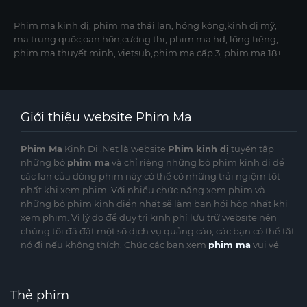
Phim ma kinh dị, phim ma thái lan, hồng kông,kinh dị mỹ,
ma trung quốc,oan hồn,cương thi, phim ma hd, lồng tiếng,
phim ma thuyết minh, vietsub,phim ma cấp 3, phim ma 18+
Giới thiệu website Phim Ma
Phim Ma
Kinh Dị .Net là website
Phim kinh dị
tuyển tập
những bộ
phim ma
và chỉ riêng những bộ phim kinh dị để
các fan của dòng phim này có thể có những trải ngiệm tốt
nhất khi xem phim. Với nhiều chức năng xem phim và
những bộ phim kinh điển nhất sẽ làm bạn hồi hộp nhất khi
xem phim. Vì lý do để duy trì kinh phí lưu trữ website nên
chúng tôi đã đặt một số dịch vụ quảng cáo, các bạn có thể tắt
nó đi nếu không thích. Chúc các bạn xem
phim ma
vui vẻ
Thẻ phim