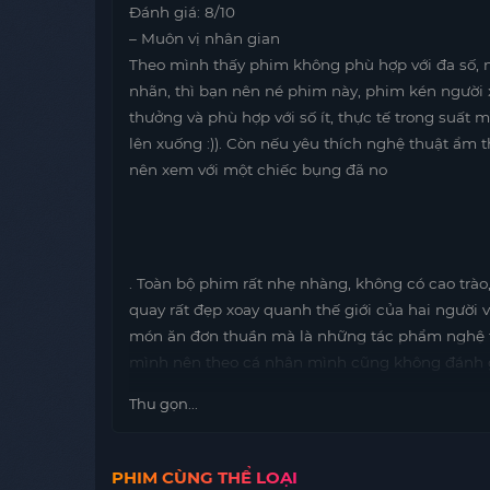
Đánh giá: 8/10
– Muôn vị nhân gian
Theo mình thấy phim không phù hợp với đa số, 
nhãn, thì bạn nên né phim này, phim kén người 
thưởng và phù hợp với số ít, thực tế trong suất 
lên xuống :)). Còn nếu yêu thích nghệ thuật ẩm 
nên xem với một chiếc bụng đã no
. Toàn bộ phim rất nhẹ nhàng, không có cao trào
quay rất đẹp xoay quanh thế giới của hai người 
món ăn đơn thuần mà là những tác phẩm nghệ t
mình nên theo cá nhân mình cũng không đánh g
Thu gọn...
PHIM CÙNG THỂ LOẠI