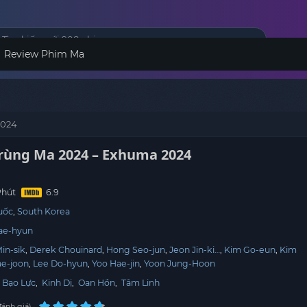
Review Phim Ma
2024
rùng Ma 2024 – Exhuma 2024
Phút
uốc
South Korea
ae-hyun
in-sik
Derek Chouinard
Hong Seo-jun
Jeon Jin-ki…
Kim Go-eun
Kim
ae-joon
Lee Do-hyun
Yoo Hae-jin
Yoon Jung-Hoon
,
Bạo Lực
,
Kinh Dị
,
Oan Hồn
,
Tâm Linh
ánh giá