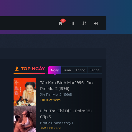
0
TOP NGÀY
Ngày
Tuần
Tháng
Tất cả
Tân Kim Bình Mai 1996 - Jin
Pin Mei 2 (1996)
Jin Pin Mei 2 (1996)
1.1K lượt xem
Liêu Trai Chí Dị 1 - Phim 18+
Cấp 3
Erotic Ghost Story 1
360 lượt xem