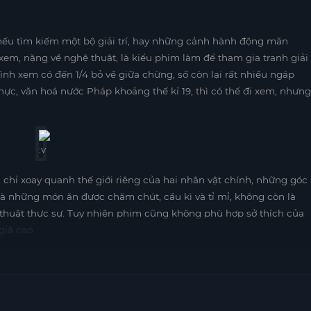
nếu tìm kiếm một bộ giải trí, hay những cảnh hành động mãn
xem, nặng về nghệ thuật, là kiểu phim làm để tham gia tranh giải
mình xem có đến 1/4 bỏ về giữa chừng, số còn lại rất nhiều ngáp
thực, văn hoá nước Pháp khoảng thế kỉ 19, thì có thể đi xem, nhưng
, chỉ xoay quanh thế giới riêng của hai nhân vật chính, những góc
và những món ăn được chăm chút, cầu kì và tỉ mỉ, không còn là
huật thực sự. Tuy nhiên phim cũng không phù hợp sở thích của
iá cao.