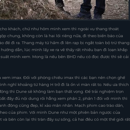
g cho khách, chứ như hôm mình xem thì ngoài vụ thang thoát
gộp chung, không còn là hai lối riêng nữa, đi theo biển báo của
o để đi ra. Thang máy từ hầm đi lên rạp bị ngắt toàn bộ trừ thang
ướng dẫn, lúc mình lấy xe ra về thấy rất nhiều bạn đi loạn khắp
au suất mình xem. Mong là nếu bên BHD nếu có đọc được thì sẽ cải
ra xem imax. Đối với phòng chiếu imax thì các bạn nên chọn ghế
nh nghĩ khoảng từ hàng H trở đi là ổn vì màn rất to. Nếu ưa thích
động thì Dune sẽ không làm bạn thất vọng. Để trải nghiệm trọn
ắt đầy đủ nội dung rồi hẵng xem phần 2, phần 1 đối với mình thì
hành động cũng đẹp, kĩ xảo mãn nhãn. Mạch phim cao trào dần,
theo của phim. Với mình Dune như một phiên bản ngược của
và bên còn lại thì tràn đầy sự sống, cả hai đều có một thế giới rất