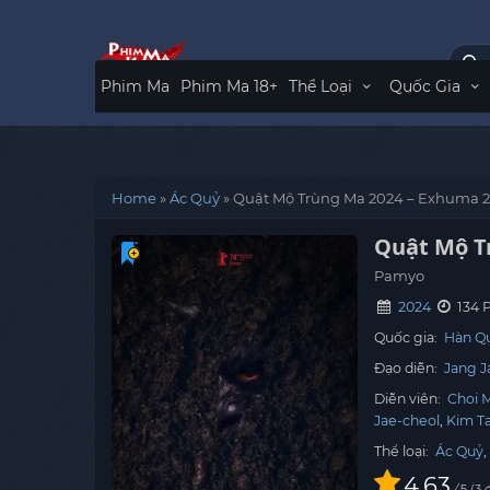
Phim Ma
Phim Ma 18+
Thể Loại
Quốc Gia
Home
»
Ác Quỷ
»
Quật Mộ Trùng Ma 2024 – Exhuma 
Quật Mộ T
Pamyo
2024
134 
Quốc gia:
Hàn Q
Đạo diễn:
Jang J
Diễn viên:
Choi M
Jae-cheol
Kim T
Thể loại:
Ác Quỷ
4.63
/
3
đ
5