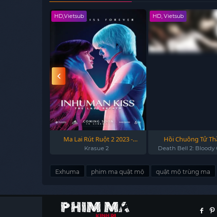
HD,Vietsub
HD, Vietsub
 Binh 2023 -
Ma Lai Rút Ruột 2 2023 -
Hồi Chuông Tử Thầ
b 2023
Inhuman Kiss 2 2023
Trường Học Đẫm Máu 
zab
Krasue 2
Death Bell 2: Blood
(2010)
Bell 2: Bloody Camp 
Exhuma
phim ma quật mộ
quật mộ trùng ma