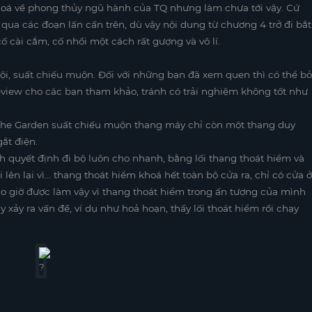
hoá về phong thủy ngũ hành của TQ nhưng làm chưa tới vậy. Cứ
 qua các đoạn lấn cấn trên, dù vậy nội dung từ chương 4 trở đi bắt
 cài cắm, cố nhồi một cách rất gượng và vô lí.
i, suất chiếu muộn. Đối với những bạn đã xem quen thì có thể bỏ
eview cho các bạn tham khảo, tránh có trải nghiệm không tốt như
ó, The Garden suất chiếu muộn thang máy chỉ còn một thang duy
ắt điện.
h quyết định đi bộ luôn cho nhanh, bằng lối thang thoát hiểm và
i lên lại vì… thang thoát hiểm khoá hết toàn bộ cửa ra, chỉ có cửa ở
o giờ được làm vậy vì thang thoát hiểm trong ấn tượng của mình
xảy ra vấn đề, ví dụ như hoả hoạn, thấy lối thoát hiểm rồi chạy