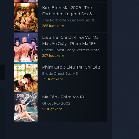
Kim Bình Mai 2009 - The
Forbidden Legend Sex &
Chopsticks 2 (2009)
The Forbidden Legend Sex &
Chopsticks 2
265 lượt xem
Liêu Trai Chí Dị 4 : Đi Với Ma
Mặc Áo Giấy - Phim Ma 18+
Erotic Ghost Story: Perfect Match
1997
207 lượt xem
Phim Cấp 3 Liêu Trai Chí Dị 3
Erotic Ghost Story 3
135 lượt xem
Ma Cáo - Phim Ma 18+
Ghost Fox 2002
95 lượt xem