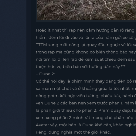
Hoặc ít nhất thì rạp nên cắm hướng dẫn rõ ràn
hiểm, đêm lối đi vào và lối ra của hầm gửi xe sẽ 
TTTM xong mất công lại quay đầu ngược về lối và
trong rạp mà cũng không có biển thông báo hay h
nơi tìm lối đi lên rạp để xem suất chiếu đêm s
thiện hơn vụ biển báo với hướng dẫn này.***
– Dune 2:
Có thể nói đây là phim mình thấy đáng tiền bỏ 
xa màn một chút và ở khoảng giữa là tốt nhất, mì
dòng phim kết hợp viễn tưởng, phiêu lưu, hành 
vẹn Dune 2 các bạn nên xem trước phần 1, nắm b
là phần giới thiệu cho phần 2. Phim quay đẹp, 
xem xong phần 2 mình rất mong chờ phần tiếp 
Avatar vậy, một bên là Dune khô cằn, khắc nghiệt 
riêng, đúng nghĩa một thế giới khác.