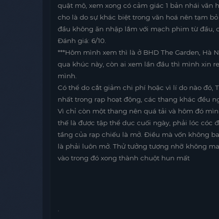
quật mộ, xem xong có cảm giác 1 bản nhái văn 
cho là do sự khác biệt trong văn hoá nên tạm bỏ
đầu không ăn nhập lắm với mạch phim từ đầu, cố
Đánh giá: 6/10.
***Hôm mình xem thì là ở BHD The Garden, Hà Nộ
qua khúc này, còn ai xem lần đầu thì mình xin r
mình.
Có thể do cắt giảm chi phí hoặc vì lí do nào đ
nhất trong rạp hoạt động, các thang khác đều ng
Vì chỉ còn một thang nên quá tải và hôm đó mìn
thế là được tập thể dục cuối ngày, phải lóc cóc đ
tầng của rạp chiếu là mở. Điều mà vốn không ba
là phải luôn mở. Thử tưởng tượng nhỡ không may 
vào trong đó xong thành chuột hun mất
.