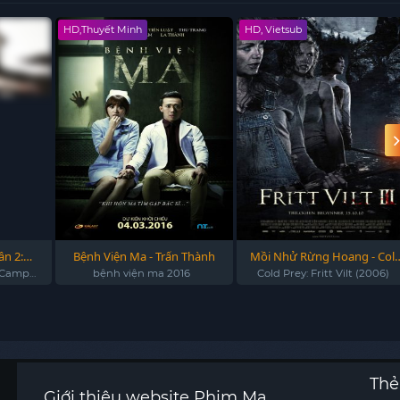
HD,Thuyết Minh
HD, Vietsub
n 2:
Bệnh Viện Ma - Trấn Thành
Mồi Nhử Rừng Hoang - Col
- Death
Prey: Fritt Vilt (2006)
y Camp
bệnh viện ma 2016
Cold Prey: Fritt Vilt (2006)
(2010)
Thẻ
Giới thiệu website Phim Ma