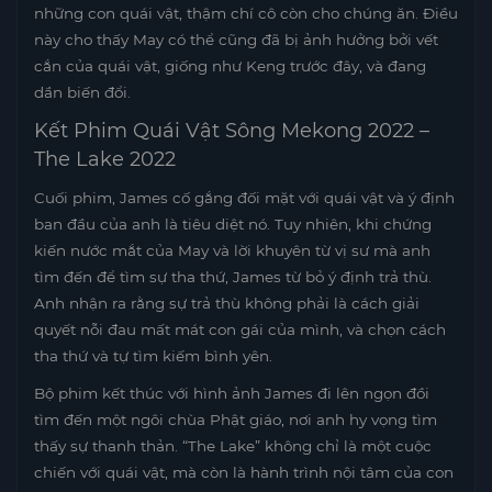
những con quái vật, thậm chí cô còn cho chúng ăn. Điều
này cho thấy May có thể cũng đã bị ảnh hưởng bởi vết
cắn của quái vật, giống như Keng trước đây, và đang
dần biến đổi.
Kết Phim Quái Vật Sông Mekong 2022 –
The Lake 2022
Cuối phim, James cố gắng đối mặt với quái vật và ý định
ban đầu của anh là tiêu diệt nó. Tuy nhiên, khi chứng
kiến nước mắt của May và lời khuyên từ vị sư mà anh
tìm đến để tìm sự tha thứ, James từ bỏ ý định trả thù.
Anh nhận ra rằng sự trả thù không phải là cách giải
quyết nỗi đau mất mát con gái của mình, và chọn cách
tha thứ và tự tìm kiếm bình yên.
Bộ phim kết thúc với hình ảnh James đi lên ngọn đồi
tìm đến một ngôi chùa Phật giáo, nơi anh hy vọng tìm
thấy sự thanh thản. “The Lake” không chỉ là một cuộc
chiến với quái vật, mà còn là hành trình nội tâm của con