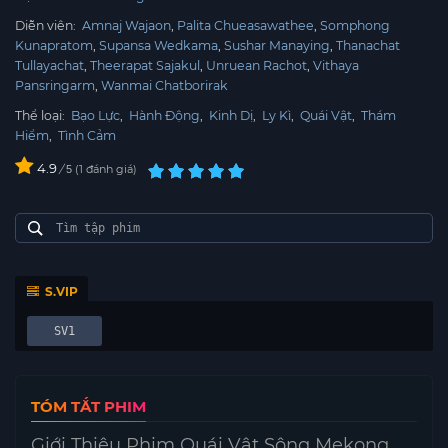
Diễn viên:
Amnaj Wajaon
Palita Chueasawathee
Somphong
Kunapratom
Supansa Wedkama
Sushar Manaying
Thanachat
Tullayachat
Theerapat Sajakul
Unruean Rachot
Vithaya
Pansringarm
Wanmai Chatborirak
Thể loại:
Bạo Lực
,
Hành Động
,
Kinh Dị
,
Ly Kì
,
Quái Vật
,
Thám
Hiểm
,
Tình Cảm
4.9
/
1
đánh giá
5
S.VIP
SV1
TÓM TẮT PHIM
Giới Thiệu Phim Quái Vật Sông Mekong