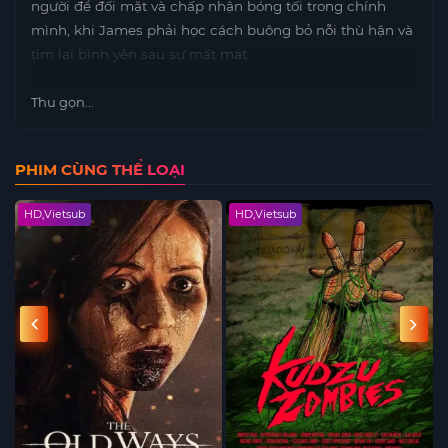
người để đối mặt và chấp nhận bóng tối trong chính
mình, khi James phải học cách buông bỏ nỗi thù hận và
tìm lại bình yên sau sự mất mát.
Thu gọn...
PHIM CÙNG THỂ LOẠI
HD,Vietsub
HD,Vietsub