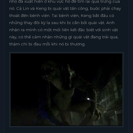
nhỏ đã xuất hiện ở khu vực hồ để tìm lại quả trứng của
nó. Cả Lin và Keng bị quái vật tấn công, buộc phải chạy
thoát đến bệnh viện. Tại bệnh viện, Keng bắt đầu có
những thay đổi kỳ lạ sau khi bị cắn bởi quái vật. Anh
nhận ra mình có một mối liên kết đặc biệt với sinh vật
này, có thể cảm nhận những gì quái vật đang trải qua,
thậm chí bị đau mỗi khi nó bị thương.