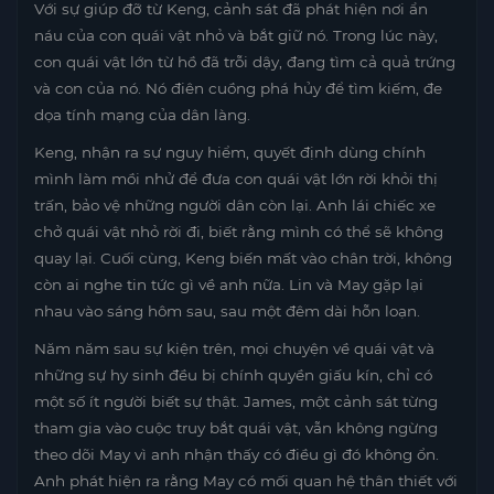
Với sự giúp đỡ từ Keng, cảnh sát đã phát hiện nơi ẩn
náu của con quái vật nhỏ và bắt giữ nó. Trong lúc này,
con quái vật lớn từ hồ đã trỗi dậy, đang tìm cả quả trứng
và con của nó. Nó điên cuồng phá hủy để tìm kiếm, đe
dọa tính mạng của dân làng.
Keng, nhận ra sự nguy hiểm, quyết định dùng chính
mình làm mồi nhử để đưa con quái vật lớn rời khỏi thị
trấn, bảo vệ những người dân còn lại. Anh lái chiếc xe
chở quái vật nhỏ rời đi, biết rằng mình có thể sẽ không
quay lại. Cuối cùng, Keng biến mất vào chân trời, không
còn ai nghe tin tức gì về anh nữa. Lin và May gặp lại
nhau vào sáng hôm sau, sau một đêm dài hỗn loạn.
Năm năm sau sự kiện trên, mọi chuyện về quái vật và
những sự hy sinh đều bị chính quyền giấu kín, chỉ có
một số ít người biết sự thật. James, một cảnh sát từng
tham gia vào cuộc truy bắt quái vật, vẫn không ngừng
theo dõi May vì anh nhận thấy có điều gì đó không ổn.
Anh phát hiện ra rằng May có mối quan hệ thân thiết với