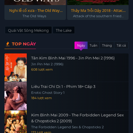
Nghi lễ cổ xưa - The Old Ways
Thây Ma Trỗi Dậy 2018 - Attack
2020
of the southern fried zombies
The Old Ways
Attack of the southern fried
zombies
2018
Quái Vật Sông Mekong
The Lake
TOP NGÀY
Ngày
Tuần
Tháng
Tất cả
Tân Kim Bình Mai 1996 - Jin Pin Mei 2 (1996)
Jin Pin Mei 2 (1996)
608 lượt xem
Liêu Trai Chí Dị 1 - Phim 18+ Cấp 3
Erotic Ghost Story 1
184 lượt xem
Kim Bình Mai 2009 - The Forbidden Legend Sex
& Chopsticks 2 (2009)
The Forbidden Legend Sex & Chopsticks 2
133 lượt xem