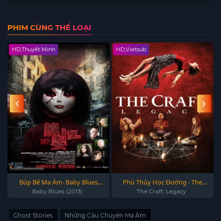
PHIM CÙNG THỂ LOẠI
HD,Thuyết Minh
HD,Vietsub
0
Búp Bê Ma Ám- Baby Blues
Phù Thủy Học Đường - The
(2013)
Craft: Legacy 2020
Baby Blues (2013)
The Craft: Legacy
Ghost Stories
Những Câu Chuyện Ma Ám