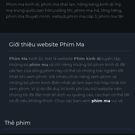
Phim ma kinh dị, phim ma thái lan, hồng kông,kinh dị mỹ,
ma trung quốc,oan hồn,cương thi, phim ma hd, lồng tiếng,
phim ma thuyết minh, vietsub,phim ma cấp 3, phim ma 18+
Giới thiệu website Phim Ma
Phim Ma
Kinh Dị .Net là website
Phim kinh dị
tuyển tập
những bộ
phim ma
và chỉ riêng những bộ phim kinh dị để
các fan của dòng phim này có thể có những trải ngiệm tốt
nhất khi xem phim. Với nhiều chức năng xem phim và
những bộ phim kinh điển nhất sẽ làm bạn hồi hộp nhất khi
xem phim. Vì lý do để duy trì kinh phí lưu trữ website nên
chúng tôi đã đặt một số dịch vụ quảng cáo, các bạn có thể tắt
nó đi nếu không thích. Chúc các bạn xem
phim ma
vui vẻ
Thẻ phim