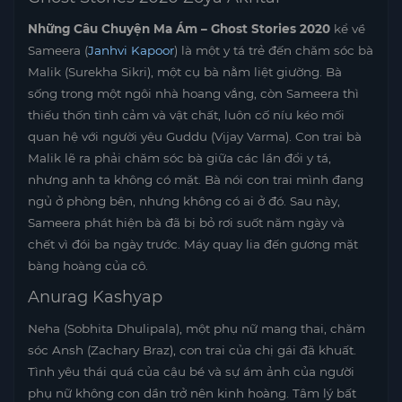
Những Câu Chuyện Ma Ám – Ghost Stories 2020
kể về
Sameera (
Janhvi Kapoor
) là một y tá trẻ đến chăm sóc bà
Malik (Surekha Sikri), một cụ bà nằm liệt giường. Bà
sống trong một ngôi nhà hoang vắng, còn Sameera thì
thiếu thốn tình cảm và vật chất, luôn cố níu kéo mối
quan hệ với người yêu Guddu (Vijay Varma). Con trai bà
Malik lẽ ra phải chăm sóc bà giữa các lần đổi y tá,
nhưng anh ta không có mặt. Bà nói con trai mình đang
ngủ ở phòng bên, nhưng không có ai ở đó. Sau này,
Sameera phát hiện bà đã bị bỏ rơi suốt năm ngày và
chết vì đói ba ngày trước. Máy quay lia đến gương mặt
bàng hoàng của cô.
Anurag Kashyap
Neha (Sobhita Dhulipala), một phụ nữ mang thai, chăm
sóc Ansh (Zachary Braz), con trai của chị gái đã khuất.
Tình yêu thái quá của cậu bé và sự ám ảnh của người
phụ nữ không con dần trở nên kinh hoàng. Tâm lý bất