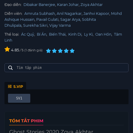
Đạo diễn:
Dibakar Banerjee
Karan Johar
Zoya Akhtar
Diễn viên:
Amruta Subhash
Anil Nagarkar
Janhvi Kapoor
Mohd
Ashique Hussain
Pavail Gulati
Sagar Arya
Sobhita
Dhulipala
Surekha Sikri
Vijay Varma
Thể loại:
Ác Quỷ
,
Bí Ẩn
,
Biến Thái
,
Kinh Dị
,
Ly Kì
,
Oan Hồn
,
Tâm
Linh
4.85
/
1
đánh giá
5
S.VIP
SV1
TÓM TẮT PHIM
Ghost Stories 2020 Zoya Akhtar