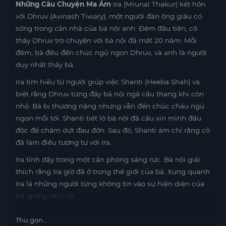
Những Câu Chuyện Ma Ám
Ira (Mrunal Thakur) kết hôn
với Dhruv (Avinash Tiwary), một người đàn ông giàu có
sống trong căn nhà của bà nội anh. Đêm đầu tiên, cô
thấy Dhruv trò chuyện với bà nội đã mất 20 năm. Mỗi
đêm, bà đều đến chúc ngủ ngon Dhruv, và anh là người
duy nhất thấy bà.
Ira tìm hiểu từ người giúp việc Shanti (Heeba Shah) và
biết rằng Dhruv từng đẩy bà nội ngã cầu thang khi còn
nhỏ. Bà bị thương nặng nhưng vẫn đến chúc cháu ngủ
ngon mỗi tối. Shanti tiết lộ bà nội đã cầu xin mình đầu
độc để chấm dứt đau đớn. Sau đó, Shanti ám chỉ rằng cô
đã làm điều tương tự với Ira.
Ira tỉnh dậy trong một căn phòng sáng rực. Bà nội giải
thích rằng Ira giờ đã ở trong thế giới của bà. Xung quanh
Ira là những người từng không tin vào sự hiện diện của
bà, giống như cô.
Thu gọn...