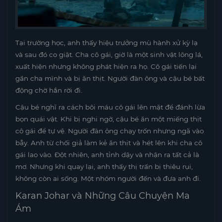
Tại trường học, anh thấy hiệu trưởng mù hành xử kỳ lạ
và sau đó co giật. Cha cô gái, giờ là một sinh vật lông lá,
xuất hiện nhưng không phát hiện ra họ. Cô gái tiến lại
gần cha mình và bị ăn thịt. Người đàn ông và cậu bé bất
động chờ hắn rời đi.
Cậu bé nghĩ ra cách bôi máu cô gái lên mặt để đánh lừa
bọn quái vật. Khi bị nghi ngờ, cậu bé ăn một miếng thịt
cô gái để tự vệ. Người đàn ông chạy trốn nhưng ngã vào
bẫy. Anh từ chối giả làm kẻ ăn thịt và hét lên khi cha cô
gái lao vào. Đột nhiên, anh tỉnh dậy và nhận ra tất cả là
mơ. Nhưng khi quay lại, anh thấy thị trấn bị thiêu rụi,
không còn ai sống. Một nhóm người đến và đưa anh đi.
Karan Johar và Những Câu Chuyện Ma
Ám