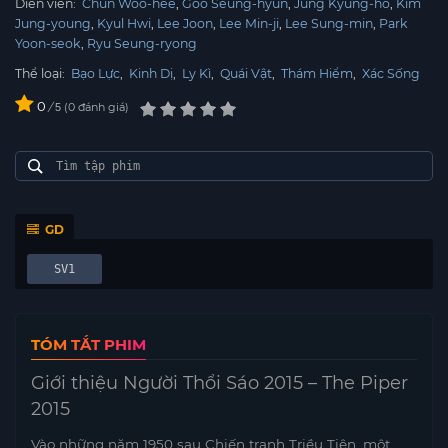
Diễn viên:
Chun Woo-hee
Goo Seung-hyun
Jung Kyung-ho
Kim
Jung-young
Kyul Hwi
Lee Joon
Lee Min-ji
Lee Sung-min
Park
Yoon-seok
Ryu Seung-ryong
Thể loại:
Bạo Lực
,
Kinh Dị
,
Ly Kì
,
Quái Vật
,
Thám Hiểm
,
Xác Sống
0
/
0
đánh giá
5
GD
SV1
TÓM TẮT PHIM
Giới thiệu Người Thổi Sáo 2015 – The Piper
2015
Vào những năm 1950 sau Chiến tranh Triều Tiên, một