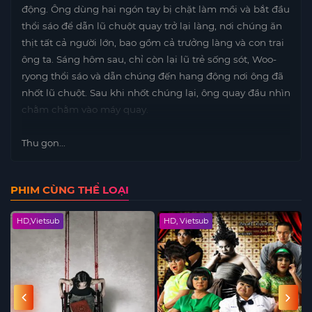
động. Ông dùng hai ngón tay bị chặt làm mồi và bắt đầu
thổi sáo để dẫn lũ chuột quay trở lại làng, nơi chúng ăn
thịt tất cả người lớn, bao gồm cả trưởng làng và con trai
ông ta. Sáng hôm sau, chỉ còn lại lũ trẻ sống sót, Woo-
ryong thổi sáo và dẫn chúng đến hang động nơi ông đã
nhốt lũ chuột. Sau khi nhốt chúng lại, ông quay đầu nhìn
chằm chằm vào máy quay.
Thu gọn...
PHIM CÙNG THỂ LOẠI
HD,Vietsub
HD, Vietsub