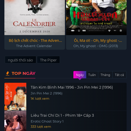
Bộ lịch chết chóc - The Advent
Ôi, Ma ơi! - Oh, My ghost -
Calendar 2021
OMG (2013)
The Advent Calendar
Oh, My ghost - OMG (2013)
người thổi sáo
The Piper
TOP NGÀY
Ngày
Tuần
Tháng
Tất cả
Tân Kim Bình Mai 1996 - Jin Pin Mei 2 (1996)
Jin Pin Mei 2 (1996)
1K lượt xem
Liêu Trai Chí Dị 1 - Phim 18+ Cấp 3
Erotic Ghost Story 1
333 lượt xem