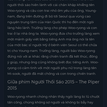
người thổi sáo hiền lành với cái chân khập khiễng tên
Woo-ryong và cậu con trai nhỏ ốm yếu của ông, Young-
nam, đang trên đường đi bộ tới Seoul qua vùng cao
nguyên trung tâm của Hàn Quốc thì họ đến một ngôi
làng hẻo lánh. Trưởng làng cho phép Woo-ryong và con
trai ở lại nhà ông ta. Woo-ryong đưa cho trưởng làng xem
một mảnh giấy viết bằng tiếng Anh mà ông nói là tên
của một bác sĩ người Mỹ ở bệnh viện Seoul có thể chữa
trị cho Young-nam. Trưởng làng, người bảo Woo-ryong
đừng nói với ai khác rằng chiến tranh đã kết thúc, đồng
ý giúp, nhưng ông cũng không biết đọc tiếng Anh. Woo-
ryong có cảm tình với một người phụ nữ trong làng tên
Mi-sook, người đã mất chồng và con trong chiến tranh.
Giữa phim Người Thổi Sáo 2015 – The Piper
2015
Woo-ryong nhanh chóng nhận thấy ngôi làng bị lũ chuột
tấn công, chúng không sợ người và không bị bẫy hay