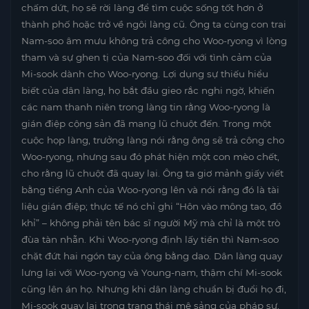
chấm dứt, họ sẽ rời làng để tìm cuộc sống tốt hơn ở
thành phố hoặc trở về ngôi làng cũ. Ông ta cùng con trai
Nam-soo âm mưu không trả công cho Woo-ryong vì lòng
tham và sự ghen tị của Nam-soo đối với tình cảm của
Mi-sook dành cho Woo-ryong. Lợi dụng sự thiếu hiểu
biết của dân làng, họ bắt đầu gieo rắc nghi ngờ, khiến
các nam thanh niên trong làng tin rằng Woo-ryong là
gián điệp cộng sản đã mang lũ chuột đến. Trong một
cuộc họp làng, trưởng làng nói rằng ông sẽ trả công cho
Woo-ryong, nhưng sau đó phát hiện một con mèo chết,
cho rằng lũ chuột đã quay lại. Ông ta giơ mảnh giấy viết
bằng tiếng Anh của Woo-ryong lên và nói rằng đó là tài
liệu gián điệp; thực tế nó chỉ ghi “Hôn vào mông tao, đồ
khỉ” – không phải tên bác sĩ người Mỹ mà chỉ là một trò
đùa tàn nhẫn. Khi Woo-ryong định lấy tiền thì Nam-soo
chặt đứt hai ngón tay của ông bằng dao. Dân làng quay
lưng lại với Woo-ryong và Young-nam, thậm chí Mi-sook
cũng lên án họ. Nhưng khi dân làng chuẩn bị đuổi họ đi,
Mi-sook quay lại trong trạng thái mê sảng của pháp sư,