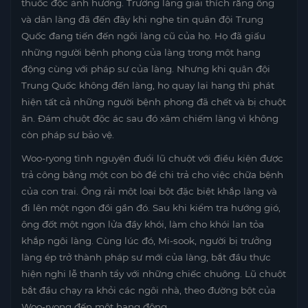
thuốc độc ảnh hưởng. Trưởng làng giải thích rằng ông
và dân làng đã đến đây khi nghe tin quân đội Trung
Quốc đang tiến đến ngôi làng cũ của họ. Họ đã giấu
những người bệnh phong của làng trong một hang
động cùng với pháp sư của làng. Nhưng khi quân đội
Trung Quốc không đến làng, họ quay lại hang thì phát
hiện tất cả những người bệnh phong đã chết và bị chuột
ăn. Đám chuột độc ác sau đó xâm chiếm làng vì không
còn pháp sư bảo vệ.
Woo-ryong tình nguyện đuổi lũ chuột với điều kiện được
trả công bằng một con bò để chi trả cho việc chữa bệnh
của con trai. Ông rải một loại bột đặc biệt khắp làng và
đi lên một ngọn đồi gần đó. Sau khi kiểm tra hướng gió,
ông đốt một ngọn lửa đầy khói, làm cho khói lan tỏa
khắp ngôi làng. Cùng lúc đó, Mi-sook, người bị trưởng
làng ép trở thành pháp sư mới của làng, bắt đầu thực
hiện nghi lễ thanh tẩy với những chiếc chuông. Lũ chuột
bắt đầu chạy ra khỏi các ngôi nhà, theo đường bột của
Woo-ryong đến một hang động.