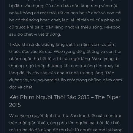
bị đâm vào bụng. Cô cảnh báo dân làng rằng vào một
ngày không có mặt trời, tất cả bọn họ sẽ chết và con cái
họ có thể sống hoặc chết, lặp lại lời tiên tri của pháp sư
cũ trước khi bà bị dân làng nhốt và thiêu sống. Mi-sook
sau đó chết vì vết thương.
Trước khi rời đi, trưởng làng đặt hai nắm cơm có tẩm
thuốc độc vào túi của Woo-ryong để giết ông và con trai
nhằm ngăn họ tiết lộ vị trí của ngôi làng. Woo-ryong, bị
thương, ngủ thiếp đi trong khi con trai ông lẻn quay lại
làng để lấy cây sáo của cha từ nhà trưởng làng. Trên
đường về, Young-nam đã ăn một trong những nắm cơm
độc và chết.
Kết Phim Người Thổi Sáo 2015 – The Piper
2015
Woo-ryong quyết định trả thù. Sau khi thiêu xác con trai
trên một giàn thiêu, ông phủ lên người loại bột đặc biệt
mà trước đó đã dùng để thu hút lũ chuột và mở lại hang