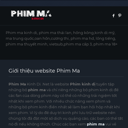
Phim ma kinh dị, phim ma thái lan, hồng kông,kinh dị mỹ,
ma trung quốc,oan hồn,cương thi, phim ma hd, lồng tiếng,
phim ma thuyết minh, vietsub,phim ma cấp 3, phim ma 18+
Giới thiệu website Phim Ma
Phim Ma
Kinh Dị .Net là website
Phim kinh dị
tuyển tập
những bộ
phim ma
và chỉ riêng những bộ phim kinh dị để
các fan của dòng phim này có thể có những trải ngiệm tốt
nhất khi xem phim. Với nhiều chức năng xem phim và
những bộ phim kinh điển nhất sẽ làm bạn hồi hộp nhất khi
xem phim. Vì lý do để duy trì kinh phí lưu trữ website nên
chúng tôi đã đặt một số dịch vụ quảng cáo, các bạn có thể tắt
nó đi nếu không thích. Chúc các bạn xem
phim ma
vui vẻ