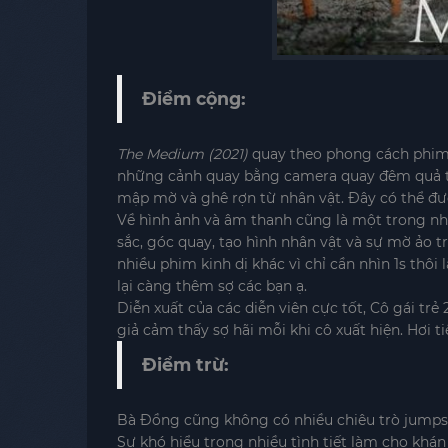
Điểm cộng:
The Medium (2021)
quay theo phong cách phim t
những cảnh quay bằng camera quay đêm quả thậ
mập mờ và ghê rợn từ nhân vật. Đây có thể đư
Về hình ảnh và âm thanh cũng là một trong 
sắc, góc quay, tạo hình nhân vật và sự mờ ảo 
nhiều phim kinh dị khác vì chỉ cần nhìn 1s thô
lại càng thêm sợ các bạn ạ.
Diễn xuất của các diễn viên cực tốt, Cô gái tr
giả cảm thấy sợ hãi mỗi khi cô xuất hiện. Hơi 
Điểm trừ:
Bà Đồng cũng không có nhiều chiêu trò jumpsca
Sự khó hiểu trong nhiều tình tiết làm cho khán