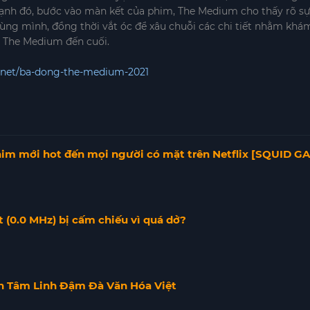
 cạnh đó, bước vào màn kết của phim, The Medium cho thấy rõ sự
ng mình, đồng thời vắt óc để xâu chuỗi các chi tiết nhằm khám 
i The Medium đến cuối.
.net/ba-dong-the-medium-2021
im mới hot đến mọi người có mặt trên Netflix [SQUID G
t (0.0 MHz) bị cấm chiếu vì quá dở?
h Tâm Linh Đậm Đà Văn Hóa Việt