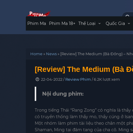
Phim Ma
Phim Ma 18+
Thể Loại
Quốc Gia
Home
»
News
»
[Review] The Medium (Bà Đồng) – Nhớ
[Review] The Medium (Bà Đồ
22-04-2022 /
Review Phim
/ 6.2K lượt xem
Nội dung phim:
Trong tiếng Thái “Rang Zong” có nghĩa là thầy
có truyền thống làm thầy mo, thầy cúng ở Isan
Một nhóm làm phim tài liệu theo chân một pháp
Shaman, Ming tại đám tang của cha cô. Ming sa