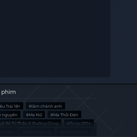
 phim
êu Trai 18+
lâm chánh anh
ời nguyền
Ma Nữ
Ma Thổi Đèn
gã Rẻ Tử Thần 2: Đường Cùng
Ouija 2014
him 18+
phim kinh dị
phim ma 18+