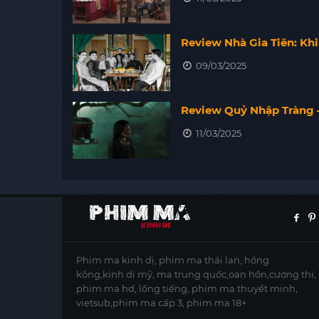
Review Nhà Gia Tiên: Kh
09/03/2025
Review Quỷ Nhập Tràng –
11/03/2025
Phim ma kinh dị, phim ma thái lan, hồng
kông,kinh dị mỹ, ma trung quốc,oan hồn,cương thi,
phim ma hd, lồng tiếng, phim ma thuyết minh,
vietsub,phim ma cấp 3, phim ma 18+