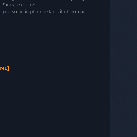
 đuối sức của nó.
phá sự bí ẩn phim để lại. Tất nhiên, câu
AME]