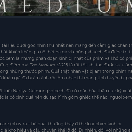
ài liệu dưới góc nhìn thứ nhất nên mang đến cảm giác chân thậ
t khiến khán giả nổi hết da gà vì chúng khuếch đại được trí
ợc xem là những phân đoạn kinh dị nhất của phim và khó có phi
những điểm mà
The Medium (2021)
là rất tốt khi tạo được sự u 
trong những thước phim. Quả thật nhân vật bị ám trong phim này
i là khán giả đã bị ám ảnh rồi. Âm nhạc thì mang tính huyền bí 
ẻ 21 tuổi Narilya Gulmongkolpech đã có màn hóa thân cực kỳ xuất
tiếc là cô xinh quá nên dù tạo hình gớm ghiếc thế nào, người xe
re (nhảy ra – hù dọa) thường thấy ở thể loại phim kinh dị.
 giả khó hiểu và câu chuyện khá lỡ dở. Dĩ nhiên, đối với những 