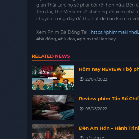
gian Thái Lan, họ sẽ phải bối rối hơn nữa. Bên
Tóm lại, The Medium sẽ khiến người xem phải rù
chuyện trong đây đủ thu hút để bạn kiên trì vớ
____________________
Xem Phim Bà Đồng Tại :
https://phimmakinhdi
#bà đồng, #hù dọa, #phim thái lan hay,
RELATED NEWS
Hôm nay REVIEW 1 bộ ph
22/04/2022
Review phim Tần Số Chế
05/05/2022
Đèn Âm Hồn – Hành Trìn
11/03/2025