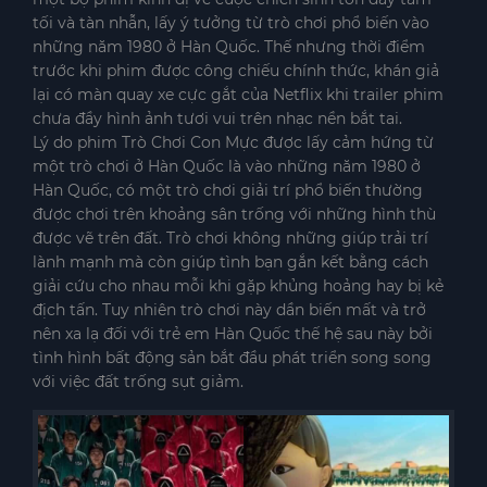
tối và tàn nhẫn, lấy ý tưởng từ trò chơi phổ biến vào
những năm 1980 ở Hàn Quốc. Thế nhưng thời điểm
trước khi phim được công chiếu chính thức, khán giả
lại có màn quay xe cực gắt của Netflix khi trailer phim
chưa đầy hình ảnh tươi vui trên nhạc nền bắt tai.
Lý do phim Trò Chơi Con Mực được lấy cảm hứng từ
một trò chơi ở Hàn Quốc là vào những năm 1980 ở
Hàn Quốc, có một trò chơi giải trí phổ biến thường
được chơi trên khoảng sân trống với những hình thù
được vẽ trên đất. Trò chơi không những giúp trải trí
lành mạnh mà còn giúp tình bạn gắn kết bằng cách
giải cứu cho nhau mỗi khi gặp khủng hoảng hay bị kẻ
địch tấn. Tuy nhiên trò chơi này dần biến mất và trở
nên xa lạ đối với trẻ em Hàn Quốc thế hệ sau này bởi
tình hình bất động sản bắt đầu phát triển song song
với việc đất trống sụt giảm.