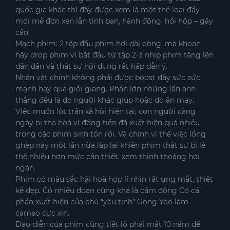
quốc gia khác thì đầy được xem là một thể loại đầy
mới mẻ đơn xen lẫn tình bạn, hành động, hồi hộp – gây
cấn.
Mạch phim: 2 tập đầu phim hơi dài dòng, mà khoan
hãy drop phim vì bắt đầu từ tập 2-3 nhịp phim tăng lên
dần dần và thật sự nội dung rất hấp dẫn ý.
Nhân vật chính không phải được boost đầy sức sức
mạnh hay quá giỏi giang. Phần lớn những lần anh
thắng đều là do người khác giúp hoặc do ăn may.
Việc muốn lột trần xã hội hiện tại, con người càng
ngày bị tha hoá vì đồng tiền đã xuất hiện quá nhiều
trong các phim sinh tồn rồi. Và chính vì thế việc lồng
ghép này một lần nữa lặp lại khiến phim thật sự bị lê
thê nhiều hơn mức cần thiết, xem thỉnh thoảng hơi
ngán.
Phim có màu sắc hài hoà hợp lí nhìn rất ưng mắt, thiết
kế đẹp. Có nhiều đoạn cũng khá là cảm động Có cả
phần xuất hiện của chú “yêu tinh” Gong Yoo làm
cameo cực xịn.
Đạo diễn của phim cũng tiết lộ phải mất 10 năm để