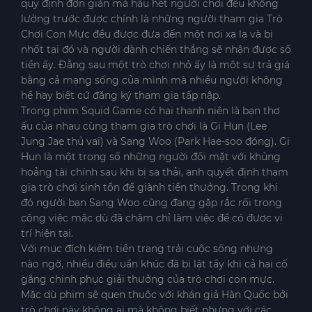
quy định đơn giản mà hầu hết người chơi đều không
lường trước được chính là những người tham gia Trò
Chơi Con Mực đều được đưa đến một nơi xa lạ và bị
nhốt tại đó và người dành chiến thắng sẽ nhận được số
tiền ấy. Đằng sau một trò chơi nhỏ ấy là một sự trả giá
bằng cả mạng sống của mình mà nhiều người không
hề hay biết cứ đăng ký tham gia tấp nập.
Trong phim Squid Game có hai thanh niên là bạn thơ
ấu của nhau cùng tham gia trò chơi là Gi Hun (Lee
Jung Jae thủ vai) và Sang Woo (Park Hae-soo đóng). Gi
Hun là một trong số những người đối mặt với khủng
hoảng tài chính sau khi bị sa thải, anh quyết định tham
gia trò chơi sinh tồn để giành tiền thưởng. Trong khi
đó người bạn Sang Woo cũng đang gặp rắc rối trong
công việc mặc dù đã chăm chỉ làm việc để có được vị
trí hiện tại.
Với mục đích kiếm tiền trang trải cuộc sống nhưng
nào ngờ, nhiều điều uẩn khúc đã bị lật tẩy khi cả hai cố
gắng chinh phục giải thưởng của trò chơi con mực.
Mặc dù phim sẽ quen thuộc với khán giả Hàn Quốc bởi
trò chơi này không ai mà không biết nhưng với các