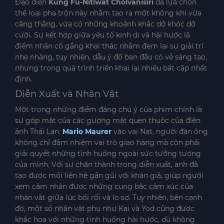
Đạo diễn
Kung Fu-Nitiwat Cholvanisiri
đã lựa chọn
thể loại pha trộn này nhằm tạo ra một không khí vừa
căng thẳng, vừa có những khoảnh khắc dở khóc dở
cười. Sự kết hợp giữa yếu tố kinh dị và hài hước là
điểm nhấn cố gắng khai thác nhằm đem lại sự giải trí
nhẹ nhàng, tuy nhiên, dẫu ý đồ ban đầu có vẻ sáng tạo,
nhưng trong quá trình triển khai lại nhiều bất cập nhất
định.
Diễn Xuất và Nhân Vật
Một trong những điểm đáng chú ý của phim chính là
sự góp mặt của các gương mặt quen thuộc của điện
ảnh Thái Lan.
Mario Maurer
vào vai Nat, người đàn ông
không chỉ đảm nhiệm vai trò giao hàng mà còn phải
giải quyết những tình huống ngoài sức tưởng tượng
của mình. Với sự chân thành trong diễn xuất, anh đã
tạo được mối liên hệ gần gũi với khán giả, giúp người
xem cảm nhận được những cung bậc cảm xúc của
nhân vật giữa lúc bối rối và lo sợ. Tuy nhiên, bên cạnh
đó, một số nhân vật phụ như Kai và Yod cũng được
khắc họa với những tình huống hài hước, dù không