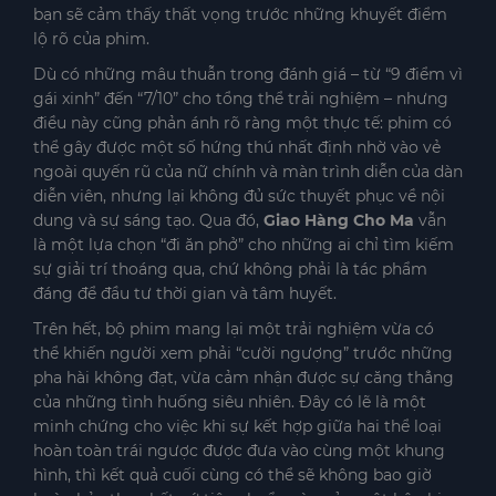
bạn sẽ cảm thấy thất vọng trước những khuyết điểm
lộ rõ của phim.
Dù có những mâu thuẫn trong đánh giá – từ “9 điểm vì
gái xinh” đến “7/10” cho tổng thể trải nghiệm – nhưng
điều này cũng phản ánh rõ ràng một thực tế: phim có
thể gây được một số hứng thú nhất định nhờ vào vẻ
ngoài quyến rũ của nữ chính và màn trình diễn của dàn
diễn viên, nhưng lại không đủ sức thuyết phục về nội
dung và sự sáng tạo. Qua đó,
Giao Hàng Cho Ma
vẫn
là một lựa chọn “đi ăn phở” cho những ai chỉ tìm kiếm
sự giải trí thoáng qua, chứ không phải là tác phẩm
đáng để đầu tư thời gian và tâm huyết.
Trên hết, bộ phim mang lại một trải nghiệm vừa có
thể khiến người xem phải “cười ngượng” trước những
pha hài không đạt, vừa cảm nhận được sự căng thẳng
của những tình huống siêu nhiên. Đây có lẽ là một
minh chứng cho việc khi sự kết hợp giữa hai thể loại
hoàn toàn trái ngược được đưa vào cùng một khung
hình, thì kết quả cuối cùng có thể sẽ không bao giờ