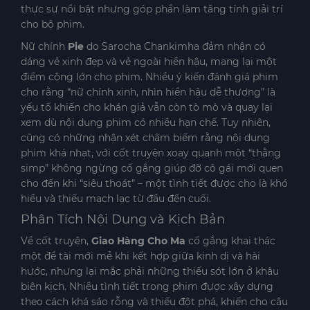
thực sự nổi bật nhưng góp phần làm tăng tính giải trí
cho bộ phim.
Nữ chính
Pie
do Sarocha Chankimha đảm nhận có
dáng vẻ xinh đẹp và vẻ ngoài hiền hậu, mang lại một
điểm cộng lớn cho phim. Nhiều ý kiến đánh giá phim
cho rằng “nữ chính xinh, nhìn hiền hậu dễ thương” là
yếu tố khiến cho khán giả vẫn còn tò mò và quay lại
xem dù nội dung phim có nhiều hạn chế. Tuy nhiên,
cũng có những nhận xét châm biếm rằng nội dung
phim khá nhạt, với cốt truyện xoay quanh một “thằng
simp” không ngừng cố gắng giúp đỡ cô gái mới quen
cho đến khi “siêu thoát” – một tình tiết được cho là khó
hiểu và thiếu mạch lạc từ đầu đến cuối.
Phân Tích Nội Dung và Kịch Bản
Về cốt truyện,
Giao Hàng Cho Ma
cố gắng khai thác
một đề tài mới mẻ khi kết hợp giữa kinh dị và hài
hước, nhưng lại mắc phải những thiếu sót lớn ở khâu
biên kịch. Nhiều tình tiết trong phim được xây dựng
theo cách khá sáo rỗng và thiếu đột phá, khiến cho câu