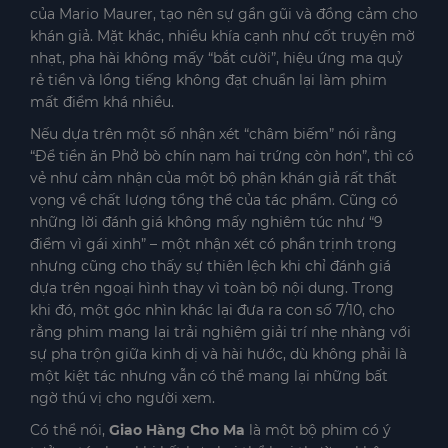
của Mario Maurer, tạo nên sự gần gũi và đồng cảm cho
khán giả. Mặt khác, nhiều khía cạnh như cốt truyện mờ
nhạt, pha hài không mấy “bắt cười”, hiệu ứng ma quỷ
rẻ tiền và lồng tiếng không đạt chuẩn lại làm phim
mất điểm khá nhiều.
Nếu dựa trên một số nhận xét “châm biếm” nói rằng
“Để tiền ăn Phở bò chín nạm hai trứng còn hơn”, thì có
vẻ như cảm nhận của một bộ phận khán giả rất thất
vọng về chất lượng tổng thể của tác phẩm. Cũng có
những lời đánh giá không mấy nghiêm túc như “9
điểm vì gái xinh” – một nhận xét có phần trịnh trọng
nhưng cũng cho thấy sự thiên lệch khi chỉ đánh giá
dựa trên ngoại hình thay vì toàn bộ nội dung. Trong
khi đó, một góc nhìn khác lại đưa ra con số 7/10, cho
rằng phim mang lại trải nghiệm giải trí nhẹ nhàng với
sự pha trộn giữa kinh dị và hài hước, dù không phải là
một kiệt tác nhưng vẫn có thể mang lại những bất
ngờ thú vị cho người xem.
Có thể nói,
Giao Hàng Cho Ma
là một bộ phim có ý