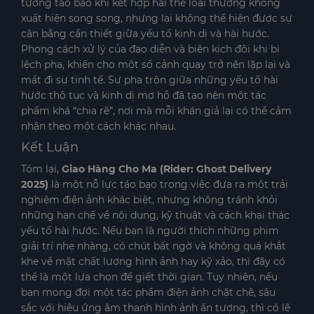
tưởng táo bạo khi kết hợp hai thể loại thường không
xuất hiện song song, nhưng lại không thể hiện được sự
cân bằng cần thiết giữa yếu tố kinh dị và hài hước.
Phong cách xử lý của đạo diễn và biên kịch đôi khi bị
lệch pha, khiến cho một số cảnh quay trở nên lặp lại và
mất đi sự tinh tế. Sự pha trộn giữa những yếu tố hài
hước thô tục và kinh dị mơ hồ đã tạo nên một tác
phẩm khá “chia rẽ”, nơi mà mỗi khán giả lại có thể cảm
nhận theo một cách khác nhau.
Kết Luận
Tóm lại,
Giao Hàng Cho Ma (Rider: Ghost Delivery
2025)
là một nỗ lực táo bạo trong việc đưa ra một trải
nghiệm điện ảnh khác biệt, nhưng không tránh khỏi
những hạn chế về nội dung, kỹ thuật và cách khai thác
yếu tố hài hước. Nếu bạn là người thích những phim
giải trí nhẹ nhàng, có chút bất ngờ và không quá khắt
khe về mặt chất lượng hình ảnh hay kỹ xảo, thì đây có
thể là một lựa chọn để giết thời gian. Tuy nhiên, nếu
bạn mong đợi một tác phẩm điện ảnh chặt chẽ, sâu
sắc với hiệu ứng âm thanh hình ảnh ấn tượng, thì có lẽ