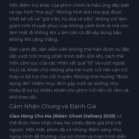
Một điểm trừ khác của phim chính là hiệu ứng đặc biệt
và tạo hình “ma quỷ”. Những hình ảnh ma quỷ được
thiết kế với vẻ “giả trân, hù dọa rẻ tiền”, không chỉ làm
giảm tính thuyết phục của những cảnh kinh dị mà còn
làm mất đi không khí u ám cần có để xây dựng bầu
không khí căng thẳng.
Bên cạnh đó, dàn diễn viên không thể hiện được sự đặc
sắc vượt trội trong phần trình diễn. Đôi khi, cách thể
hiện cảm xúc của các nhân vật quá “lố” và vượt ngoài
thực tế, khiến cho những pha hài hước trở nên cản trở
thay vì bổ trợ cho cốt truyện. Những tình huống “được
dựng lên” nhằm mục đích gây cười lại dường như
thiếu đi sự tự nhiên, khiến cho phim trở nên rối rắm và
khó theo dõi.
Cảm Nhận Chung và Đánh Giá
Giao Hàng Cho Ma (Rider: Ghost Delivery 2025)
có
thể được nhìn nhận theo hai chiều đánh giá khá trái
ngược. Một mặt, phim đã có những điểm sáng như
ngoại hình dễ thương của nữ chính và màn trình diễn