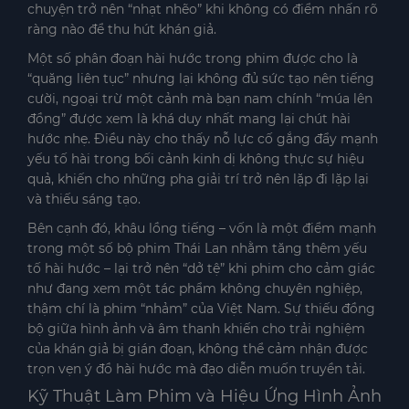
chuyện trở nên “nhạt nhẽo” khi không có điểm nhấn rõ
ràng nào để thu hút khán giả.
Một số phân đoạn hài hước trong phim được cho là
“quăng liên tục” nhưng lại không đủ sức tạo nên tiếng
cười, ngoại trừ một cảnh mà bạn nam chính “múa lên
đồng” được xem là khá duy nhất mang lại chút hài
hước nhẹ. Điều này cho thấy nỗ lực cố gắng đẩy mạnh
yếu tố hài trong bối cảnh kinh dị không thực sự hiệu
quả, khiến cho những pha giải trí trở nên lặp đi lặp lại
và thiếu sáng tạo.
Bên cạnh đó, khâu lồng tiếng – vốn là một điểm mạnh
trong một số bộ phim Thái Lan nhằm tăng thêm yếu
tố hài hước – lại trở nên “dở tệ” khi phim cho cảm giác
như đang xem một tác phẩm không chuyên nghiệp,
thậm chí là phim “nhảm” của Việt Nam. Sự thiếu đồng
bộ giữa hình ảnh và âm thanh khiến cho trải nghiệm
của khán giả bị gián đoạn, không thể cảm nhận được
trọn vẹn ý đồ hài hước mà đạo diễn muốn truyền tải.
Kỹ Thuật Làm Phim và Hiệu Ứng Hình Ảnh