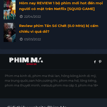
Hôm nay REVIEW 1 bộ phim mới hot đến mọi
người có mặt trên Netflix [SQUID GAME]
22/04/2022
Review phim Tần Số Chết (0.0 MHz) bị cấm
chiếu vì quá dở?
05/05/2022
Phim ma kinh dị, phim ma thái lan, hồng kông,kinh dị mỹ,
ma trung quốc,oan hồn,cương thi, phim ma hd, lồng tiếng,
phim ma thuyết minh, vietsub,phim ma cấp 3, phim ma 18+