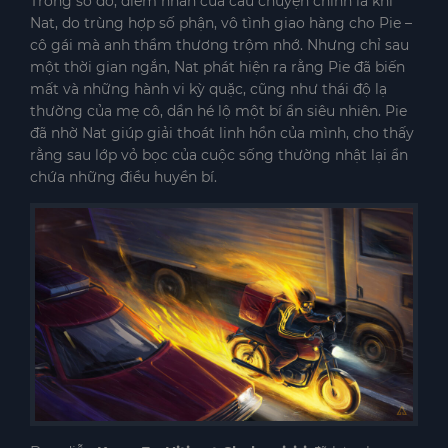
Trong số đó, điểm nhấn của câu chuyện chính là khi
Nat, do trùng hợp số phận, vô tình giao hàng cho Pie –
cô gái mà anh thầm thương trộm nhớ. Nhưng chỉ sau
một thời gian ngắn, Nat phát hiện ra rằng Pie đã biến
mất và những hành vi kỳ quặc, cũng như thái độ lạ
thường của mẹ cô, dần hé lộ một bí ẩn siêu nhiên. Pie
đã nhờ Nat giúp giải thoát linh hồn của mình, cho thấy
rằng sau lớp vỏ bọc của cuộc sống thường nhật lại ẩn
chứa những điều huyền bí.