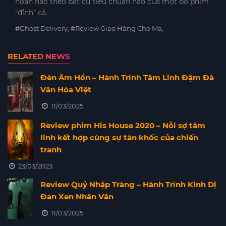
hoàn hảo theo bất cứ tiêu chuẩn nào của một bộ phim
“đỉnh” cả.
#Ghost Delivery, #Review Giao Hàng Cho Ma,
RELATED NEWS
Đèn Âm Hồn – Hành Trình Tâm Linh Đậm Đà
Văn Hóa Việt
11/03/2025
Review phim His House 2020 – Nỗi sợ tâm
linh kết hợp cùng sự tàn khốc của chiến
tranh
23/03/2023
Review Quỷ Nhập Tràng – Hành Trình Kinh Dị
Đan Xen Nhân Văn
11/03/2025