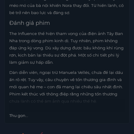
méo mó của bà nội khiến Nora thay đổi. Từ hiền lành, cô
bé trở nên bạo lực và đáng sợ.
Đánh giá phim
The Influence thể hiện tham vọng của điện ảnh Tây Ban
Nha trong dòng phim kinh dị. Tuy nhiên, phim không
đáp ứng kỳ vọng. Dù xây dựng được bầu không khí rùng
rợn, kịch bản lại thiếu sự đột phá. Một số chi tiết phi lý
làm giảm sự hấp dẫn.
Dàn diễn viên, ngoại trừ Manuela Vellés, chưa để lại dấu
ấn rõ rệt. Tuy vậy, câu chuyện về tổn thương gia đình và
mối quan hệ mẹ – con đã mang lại chiều sâu nhất định.
Phim kết thúc với thông điệp rằng những tổn thương
chưa lành có thể ám ảnh qua nhiều thế hệ.
Thu gọn...