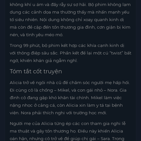
không khí u ám và đầy rẫy sự sợ hãi. Bộ phim không lạm
dụng các cảnh dọa ma thường thấy mà nhấn mạnh yếu
tố siêu nhiên. Nội dung không chỉ xoay quanh kinh dị
mà còn đề cập đến tổn thương gia đình, cơn giận bị kìm
nén, và tình yêu méo mó.
Trong 99 phút, bộ phim kết hợp các khía cạnh kinh dị
với thông điệp sâu sắc. Phần kết để lại một cú “twist” bất
ngờ, khiến khán giả ngẫm nghĩ.
Tóm tắt cốt truyện
Alicia trở về ngôi nhà cũ để chăm sóc người mẹ hấp hối.
Đi cùng cô là chồng – Mikel, và con gái nhỏ – Nora. Gia
đình cô đang gặp khó khăn tài chính. Mikel làm việc
nặng nhọc ở cảng cá, còn Alicia xin làm y tá tại bệnh
viện. Nora phải thích nghi với trường học mới.
Người mẹ của Alicia từng ép các con tham gia nghi lễ
ma thuật và gây tổn thương họ. Điều này khiến Alicia
oán hận, nhưng cô trở về để giúp chị gái – Sara. Trong