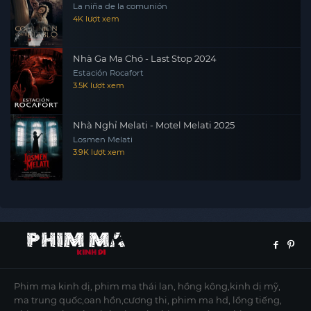
La niña de la comunión
4K lượt xem
Nhà Ga Ma Chó - Last Stop 2024
Estación Rocafort
3.5K lượt xem
Nhà Nghỉ Melati - Motel Melati 2025
Losmen Melati
3.9K lượt xem
Phim ma kinh dị, phim ma thái lan, hồng kông,kinh dị mỹ,
ma trung quốc,oan hồn,cương thi, phim ma hd, lồng tiếng,