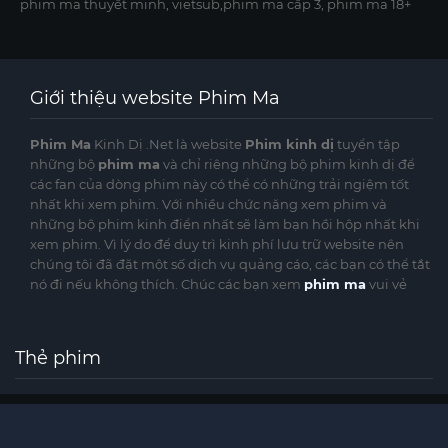
phim ma thuyết minh, vietsub,phim ma cấp 3, phim ma 18+
Giới thiệu website Phim Ma
Phim Ma
Kinh Dị .Net là website
Phim kinh dị
tuyển tập
những bộ
phim ma
và chỉ riêng những bộ phim kinh dị để
các fan của dòng phim này có thể có những trải ngiệm tốt
nhất khi xem phim. Với nhiều chức năng xem phim và
những bộ phim kinh điển nhất sẽ làm bạn hồi hộp nhất khi
xem phim. Vì lý do để duy trì kinh phí lưu trữ website nên
chúng tôi đã đặt một số dịch vụ quảng cáo, các bạn có thể tắt
nó đi nếu không thích. Chúc các bạn xem
phim ma
vui vẻ
Thẻ phim
©
phimmakinhdi.cc
Website phimmakinhdi.cc được sưu tầm từ nhiều nguồn