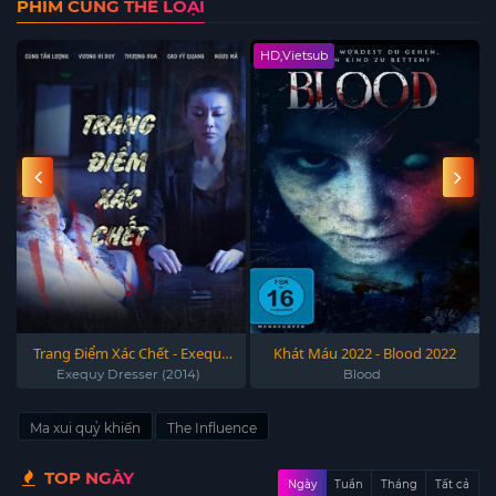
PHIM CÙNG THỂ LOẠI
HD,Vietsub
Trang Điểm Xác Chết - Exequy
Khát Máu 2022 - Blood 2022
Dresser (2014)
Exequy Dresser (2014)
Blood
Ma xui quỷ khiến
The Influence
TOP NGÀY
Ngày
Tuần
Tháng
Tất cả