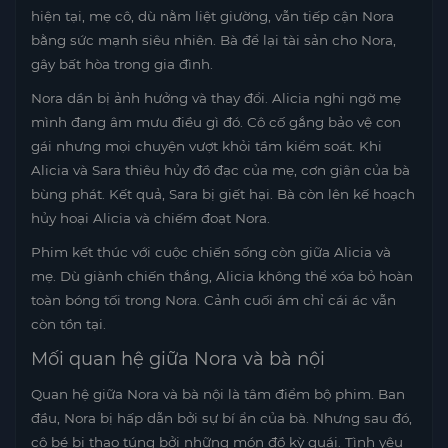
hiện tại, mẹ cô, dù nằm liệt giường, vẫn tiếp cận Nora
bằng sức mạnh siêu nhiên. Bà để lại tài sản cho Nora,
gây bất hòa trong gia đình.
Nora dần bị ảnh hưởng và thay đổi. Alicia nghi ngờ mẹ
mình đang âm mưu điều gì đó. Cô cố gắng bảo vệ con
gái nhưng mọi chuyện vượt khỏi tầm kiểm soát. Khi
Alicia và Sara thiêu hủy đồ đạc của mẹ, cơn giận của bà
bùng phát. Kết quả, Sara bị giết hại. Bà còn lên kế hoạch
hủy hoại Alicia và chiếm đoạt Nora.
Phim kết thúc với cuộc chiến sống còn giữa Alicia và
mẹ. Dù giành chiến thắng, Alicia không thể xóa bỏ hoàn
toàn bóng tối trong Nora. Cảnh cuối ám chỉ cái ác vẫn
còn tồn tại.
Mối quan hệ giữa Nora và bà nội
Quan hệ giữa Nora và bà nội là tâm điểm bộ phim. Ban
đầu, Nora bị hấp dẫn bởi sự bí ẩn của bà. Nhưng sau đó,
cô bé bị thao túng bởi những món đồ kỳ quái. Tình yêu