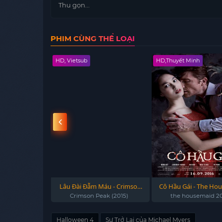
Thu gọn...
PHIM CÙNG THỂ LOẠI
HD, Vietsub
HD,Thuyết Minh
 thù - Revenge
Lâu Đài Đẫm Máu - Crimson
Cô Hầu Gái - The Ho
tianak 2019
Peak (2015)
2016
he Pontianak
Crimson Peak (2015)
the housemaid 2
Halloween 4
Sự Trở Lại của Michael Myers