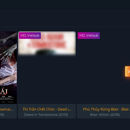
HD, Vietsub
HD, Vietsub
usemaid
Thị Trấn Chết Chóc - Dead in
Phù Thủy Rừng Blair - Blair
Tombstone (2013)
Witch (2016)
016
Dead in Tombstone (2013)
Blair Witch (2016)