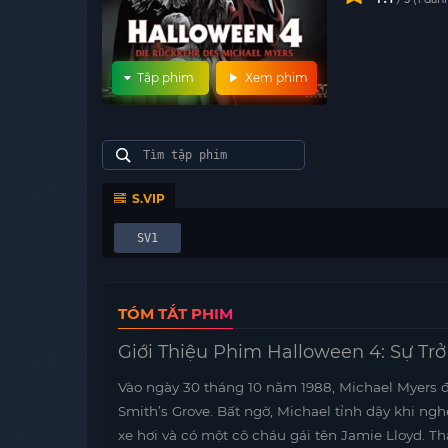
Tập phim
Xem phim
S.VIP
SV1
TÓM TẮT PHIM
Giới Thiệu Phim Halloween 4: Sự Trở
Vào ngày 30 tháng 10 năm 1988, Michael Myers 
Smith’s Grove. Bất ngờ, Michael tỉnh dậy khi ngh
xe hơi và có một cô cháu gái tên Jamie Lloyd. Th