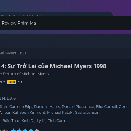
Review Phim Ma
ael Myers 1998
4: Sự Trở Lại của Michael Myers 1998
e Return of Michael Myers
hút
 H. Little
Starr
Carmen Filpi
Danielle Harris
Donald Pleasence
Ellie Cornell
Gene
Wilbur
Kathleen Kinmont
Michael Pataki
Sasha Jenson
,
Biến Thái
,
Kinh Dị
,
Ly Kì
,
Tình Cảm
 giá