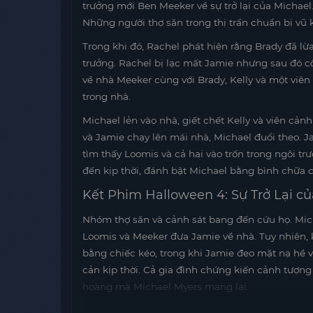
trưởng mới Ben Meeker về sự trở lại của Michael.
Những người thợ săn trong thị trấn chuẩn bị vũ k
Trong khi đó, Rachel phát hiện rằng Brady đã lừ
trưởng. Rachel bị lạc mất Jamie nhưng sau đó c
về nhà Meeker cùng với Brady, Kelly và một viên 
trong nhà.
Michael lẻn vào nhà, giết chết Kelly và viên cản
và Jamie chạy lên mái nhà, Michael đuổi theo. J
tìm thấy Loomis và cả hai vào trốn trong ngôi tr
đến kịp thời, đánh bật Michael bằng bình chữa 
Kết Phim Halloween 4: Sự Trở Lại c
Nhóm thợ săn và cảnh sát bang đến cứu họ. Micha
Loomis và Meeker đưa Jamie về nhà. Tuy nhiên, k
bằng chiếc kéo, trong khi Jamie đeo mặt nạ hề
cản kịp thời. Cả gia đình chứng kiến cảnh tượng
hoàng mà Michael Myers mang lại.