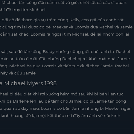
 Michael tấn công đồn cảnh sát và giết chết tất cả các sĩ quan.
hí để truy tìm Michael.
a dối cô để tham gia vụ trộm cùng Kelly, con gái của cảnh sát
ô cũng tìm lại được cô bé. Meeker và Loomis đưa Rachel và Jamie
cảnh sát khác. Loomis ra ngoài tìm Michael, để lại nhóm còn lại
h sát, sau đó tấn công Brady nhưng cũng giết chết anh ta. Rachel
amie an toàn ở mặt đất, nhưng Rachel bị rơi khỏi mái nhà. Jamie
ường. Michael hạ gục Loomis và tiếp tục đuổi theo Jamie. Rachel
cháy và cứu Jamie.
ủa Michael Myers 1998
el bị tiêu diệt khi rơi xuống hầm mỏ sau khi bị bắn liên tục.
hi bà Darlene lên lầu để tắm cho Jamie, cô bị Jamie tấn công
 và quần áo đầy máu. Loomis cố bắn Jamie nhưng bị Meeker ngăn
 kinh hoàng, để lại một kết thúc mở đầy ám ảnh về nỗi kinh