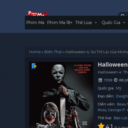
Phim Ma
Phim Ma 18+
Thể Loại
Quốc Gia
Home
»
Biến Thái
»
Halloween 4: Sự Trở Lại của Mich
Halloween 
Halloween 4: Th
1998
88 p
Quốc gia:
Mỹ
Đạo diễn:
Dwight
Diễn viên:
Beau 
Ross
George P. 
Thể loại:
Bạo Lực
4.1
/
1
đánh
5