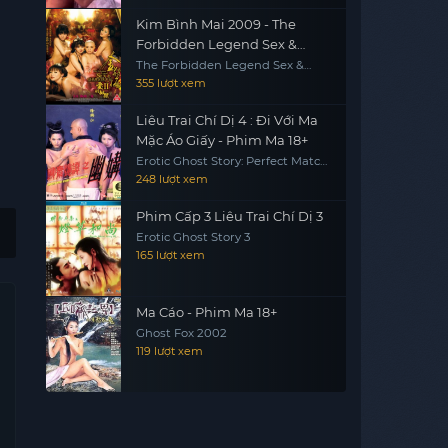
Kim Bình Mai 2009 - The
Forbidden Legend Sex &
Chopsticks 2 (2009)
The Forbidden Legend Sex &
Chopsticks 2
355 lượt xem
Liêu Trai Chí Dị 4 : Đi Với Ma
Mặc Áo Giấy - Phim Ma 18+
Erotic Ghost Story: Perfect Match
1997
248 lượt xem
Phim Cấp 3 Liêu Trai Chí Dị 3
Erotic Ghost Story 3
165 lượt xem
Ma Cáo - Phim Ma 18+
Ghost Fox 2002
119 lượt xem