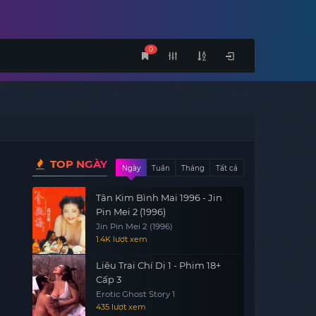
0
TOP NGÀY
Ngày
Tuần
Tháng
Tất cả
Tân Kim Bình Mai 1996 - Jin
Pin Mei 2 (1996)
Jin Pin Mei 2 (1996)
1.4K lượt xem
Liêu Trai Chí Dị 1 - Phim 18+
Cấp 3
Erotic Ghost Story 1
435 lượt xem