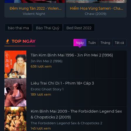
Đêm Hung Tàn 2022 - Violent
Hiểm Họa Vùng Sameri - Chaw
Night 2022
(2009)
Violent Night
Chaw (2009)
bào thai ma
Bào Thai Quỷ
Bed Rest 2022
TOP NGÀY
Ngày
Tuần
Tháng
Tất cả
Tân Kim Bình Mai 1996 - Jin Pin Mei 2 (1996)
Jin Pin Mei 2 (1996)
638 lượt xem
Liêu Trai Chí Dị 1 - Phim 18+ Cấp 3
Erotic Ghost Story 1
189 lượt xem
Kim Bình Mai 2009 - The Forbidden Legend Sex
& Chopsticks 2 (2009)
The Forbidden Legend Sex & Chopsticks 2
145 lượt xem