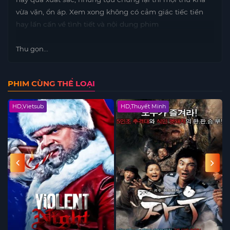
vừa vặn, ổn áp. Xem xong không có cảm giác tiếc tiền
hay lấn cấn về tình tiết và nội dung phim
Thu gọn...
PHIM CÙNG THỂ LOẠI
HD,Vietsub
HD,Thuyết Minh