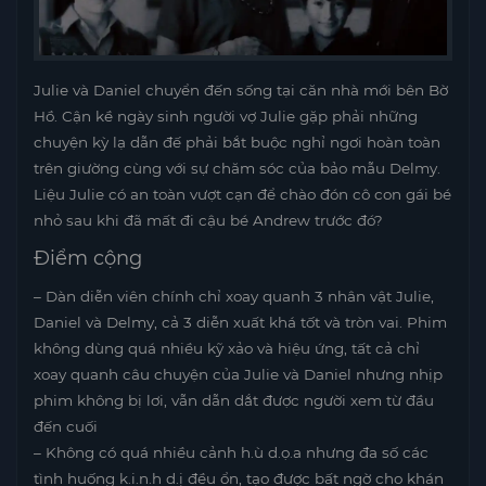
Julie và Daniel chuyển đến sống tại căn nhà mới bên Bờ
Hồ. Cận kề ngày sinh người vợ Julie gặp phải những
chuyện kỳ lạ dẫn đế phải bắt buộc nghỉ ngơi hoàn toàn
trên giường cùng với sự chăm sóc của bảo mẫu Delmy.
Liệu Julie có an toàn vượt cạn để chào đón cô con gái bé
nhỏ sau khi đã mất đi cậu bé Andrew trước đó?
Điểm cộng
– Dàn diễn viên chính chỉ xoay quanh 3 nhân vật Julie,
Daniel và Delmy, cả 3 diễn xuất khá tốt và tròn vai. Phim
không dùng quá nhiều kỹ xảo và hiệu ứng, tất cả chỉ
xoay quanh câu chuyện của Julie và Daniel nhưng nhịp
phim không bị lơi, vẫn dẫn dắt được người xem từ đầu
đến cuối
– Không có quá nhiều cảnh h.ù d.ọ.a nhưng đa số các
tình huống k.i.n.h d.ị đều ổn, tạo được bất ngờ cho khán