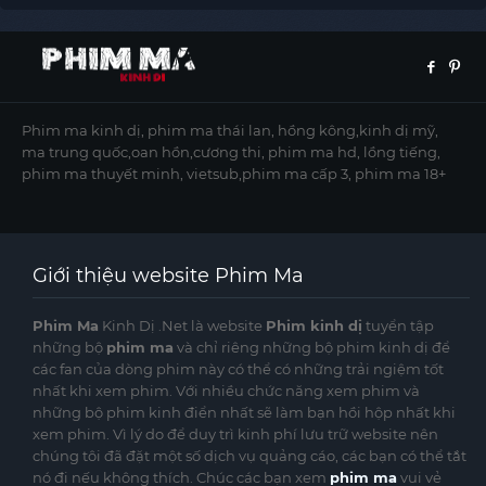
Phim ma kinh dị, phim ma thái lan, hồng kông,kinh dị mỹ,
ma trung quốc,oan hồn,cương thi, phim ma hd, lồng tiếng,
phim ma thuyết minh, vietsub,phim ma cấp 3, phim ma 18+
Giới thiệu website Phim Ma
Phim Ma
Kinh Dị .Net là website
Phim kinh dị
tuyển tập
những bộ
phim ma
và chỉ riêng những bộ phim kinh dị để
các fan của dòng phim này có thể có những trải ngiệm tốt
nhất khi xem phim. Với nhiều chức năng xem phim và
những bộ phim kinh điển nhất sẽ làm bạn hồi hộp nhất khi
xem phim. Vì lý do để duy trì kinh phí lưu trữ website nên
chúng tôi đã đặt một số dịch vụ quảng cáo, các bạn có thể tắt
nó đi nếu không thích. Chúc các bạn xem
phim ma
vui vẻ