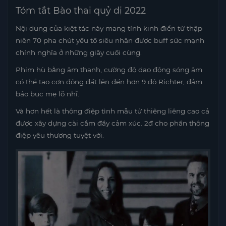
Tóm tắt Bào thai quỷ dị 2022
Nội dung của kiệt tác này mang tính kinh điển từ thập
niên 70 pha chút yếu tố siêu nhân được buff sức mạnh
chính nghĩa ở những giây cuối cùng.
Phim hù bằng âm thanh, cường độ dao động sóng âm
có thể tạo cơn động đất lên đến hơn 9 độ Richter, đảm
bảo bục mẹ lỗ nhĩ.
Và hơn hết là thông điệp tình mẫu tử thiêng liêng cao cả
được xây dựng cài cắm đầy cảm xúc. 2đ cho phần thông
điệp yêu thương tuyệt vời.