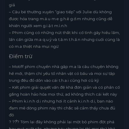
giả
– Cậu bé thường xuyên “giao tiếp” với Julie dù không
được hóa trang m.á.u m.e g.h.ê g.ớ.m nhưng cũng dễ
khiến người xem g.i.ậ.t m.ì.n.h
– Phim cũng có những nút thắt khi cố tình gây hiểu lầm,
lấn cấn giữa m.a q.u.ỷ và t.â.m t.h.ầ.n nhưng cuối cùng là
có m.a thiệt nha mụi ngừ
Điểm trừ
– Motiff phim chuyển nhà gặp m.a là câu chuyện không
hề mới, thậm chí yếu tố nhân vật có bầu và mọi sự tập
trung đều đổ dồn vào cái t.h.a.i cũng hơi cũ kỹ
– Kết phim giải quyết vấn đề khá đơn giản và có phần cố
gắng hoàn hảo hóa mọi thứ, ad không thích cái kết này
– Phim k.i.n.h d.ị nhưng hơi ít cảnh k.i.n.h d.ị, bạn nào
đam mê dòng phim này thì chắc sẽ cảm thấy chưa đủ
đô
? ??̂́? Tóm lại đây không phải lại một bộ phim đột phá
hay quá xuất sắc, nhưng tựu chung lại thì mọi thứ khá